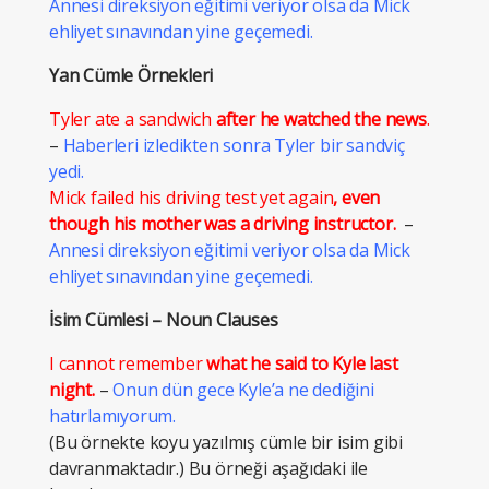
Annesi direksiyon eğitimi veriyor olsa da Mick
ehliyet sınavından yine geçemedi.
Yan Cümle Örnekleri
Tyler ate a sandwich
after he watched the news
.
–
Haberleri izledikten sonra Tyler bir sandviç
yedi.
Mick failed his driving test yet again
, even
though his mother was a driving instructor.
–
Annesi direksiyon eğitimi veriyor olsa da Mick
ehliyet sınavından yine geçemedi.
İsim Cümlesi – Noun Clauses
I cannot remember
what he said to Kyle last
night.
–
Onun dün gece Kyle’a ne dediğini
hatırlamıyorum.
(Bu örnekte koyu yazılmış cümle bir isim gibi
davranmaktadır.) Bu örneği aşağıdaki ile