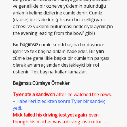
ve genellikle bir özne ve yüklemin bulunduğu
anlamlı kelime dizilerine cümle denir. Cümle
(clause) bir ifadeden (phrase) bu özelliği yani
öznesi ve yüklemi bulunması nedeniyle ayrılır.(‘in
the evening, eating from the bowl’ gibi.)
Bir
bağımsız
cümle kendi başına bir düşünce
içerir ve tek başına anlam ifade eder. Bir
yan
cümle ise genellikle başka bir cümlenin parçası
olarak anlam açısından destekleyici bir rol
üstlenir. Tek başına kullanılamazlar.
Bağımsız Cümleye Örnekler
Tyler ate a sandwich
after he watched the news
.
–
Haberleri izledikten sonra Tyler bir sandviç
yedi.
Mick failed his driving test yet again
, even
though his mother was a driving instructor.
–