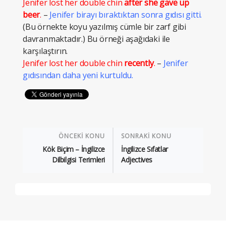
Jenifer lost her double chin
after she gave up
beer
.
–
Jenifer birayı bıraktıktan sonra gıdısı gitti.
(Bu örnekte koyu yazılmış cümle bir zarf gibi
davranmaktadır.) Bu örneği aşağıdaki ile
karşılaştırın.
Jenifer lost her double chin
recently
.
–
Jenifer
gıdısından daha yeni kurtuldu.
ÖNCEKİ KONU
SONRAKİ KONU
Kök Biçim – İngilizce
İngilizce Sıfatlar
Dilbilgisi Terimleri
Adjectives