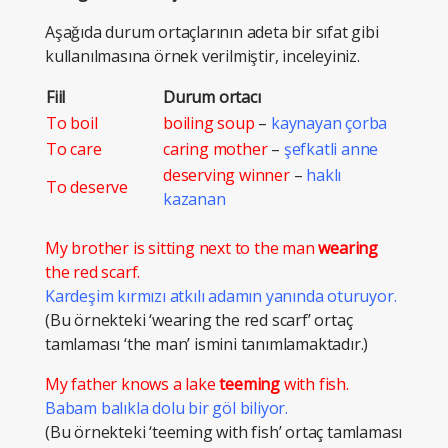
Aşağıda durum ortaçlarının adeta bir sıfat gibi
kullanılmasına örnek verilmiştir, inceleyiniz.
Fiil
Durum ortacı
To boil
boiling soup
–
kaynayan çorba
To care
caring mother
–
şefkatli anne
deserving winner
–
haklı
To deserve
kazanan
My brother is sitting next to the man
wearing
the red scarf.
Kardeşim kırmızı atkılı adamın yanında oturuyor.
(Bu örnekteki ‘wearing the red scarf’ ortaç
tamlaması ‘the man’ ismini tanımlamaktadır.)
My father knows a lake
teeming
with fish.
Babam balıkla dolu bir göl biliyor.
(Bu örnekteki ‘teeming with fish’ ortaç tamlaması