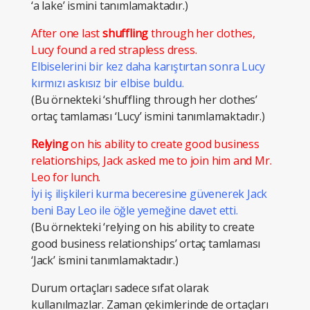
‘a lake’ ismini tanımlamaktadır.)
After one last
shuffling
through her clothes,
Lucy found a red strapless dress.
Elbiselerini bir kez daha karıştırtan sonra Lucy
kırmızı askısız bir elbise buldu.
(Bu örnekteki ‘shuffling through her clothes’
ortaç tamlaması ‘Lucy’ ismini tanımlamaktadır.)
Relying
on his ability to create good business
relationships, Jack asked me to join him and Mr.
Leo for lunch.
İyi iş ilişkileri kurma beceresine güvenerek Jack
beni Bay Leo ile öğle yemeğine davet etti.
(Bu örnekteki ‘relying on his ability to create
good business relationships’ ortaç tamlaması
‘Jack’ ismini tanımlamaktadır.)
Durum ortaçları sadece sıfat olarak
kullanılmazlar. Zaman çekimlerinde de ortaçları