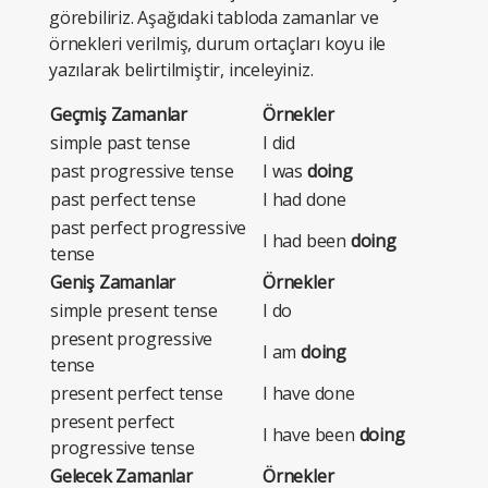
görebiliriz. Aşağıdaki tabloda zamanlar ve
örnekleri verilmiş, durum ortaçları koyu ile
yazılarak belirtilmiştir, inceleyiniz.
Geçmiş Zamanlar
Örnekler
simple past tense
I did
past progressive tense
I was
doing
past perfect tense
I had done
past perfect progressive
I had been
doing
tense
Geniş Zamanlar
Örnekler
simple present tense
I do
present progressive
I am
doing
tense
present perfect tense
I have done
present perfect
I have been
doing
progressive tense
Gelecek Zamanlar
Örnekler