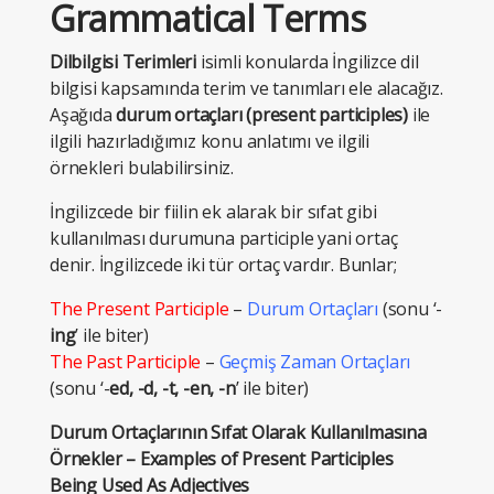
Grammatical Terms
Dilbilgisi Terimleri
isimli konularda İngilizce dil
bilgisi kapsamında terim ve tanımları ele alacağız.
Aşağıda
durum ortaçları (
present
participles
)
ile
ilgili hazırladığımız konu anlatımı ve ilgili
örnekleri bulabilirsiniz.
İngilizcede bir fiilin ek alarak bir sıfat gibi
kullanılması durumuna participle yani ortaç
denir. İngilizcede iki tür ortaç vardır. Bunlar;
The Present Participle
–
Durum Ortaçları
(sonu ‘-
ing
’ ile biter)
The Past Participle
–
Geçmiş Zaman Ortaçları
(sonu ‘-
ed, -d, -t, -en, -n
’ ile biter)
Durum Ortaçlarının Sıfat Olarak Kullanılmasına
Örnekler – Examples of Present Participles
Being Used As Adjectives