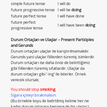
simple future tense
I will do
future progressive tense
I will be
doing
future perfect tense
I will have done
future perfect
I will have been
doing
progressive tense
Durum Ortaçları ve Ulaçlar – Present Participles
and Gerunds
Durum ortaçları ulaçlar ile karıştırılmamalıdır.
Gerunds yani ulaçlar fiillerden türemiş isimlerdir.
Durum ortaçları ise daha önce de belirttiğimiz
gibi fiillerden türemiş sıfatlardır. Ulaçlar da
durum ortaçları gibi ‘-ing’ ile biterler. Örnek
verecek olursak;
You should stop
smoking
.
Sigara içmeyi bırakmalısın.
(Bu örnekte koyu ile belirtilmiş kelime her ne
kadar durum ortacına benzese de bir ulaçtır.)