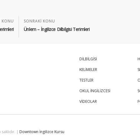
İ KONU
SONRAKİ KONU
Terimleri
Ünlem – İngilizce Dilbilgisi Terimleri
DİLBİLGİSİ
H
KELİMELER
S
TESTLER
O
OKUL İNGİLİZCESİ
S
VİDEOLAR
 saklıdır. |
Downtown İngilizce Kursu