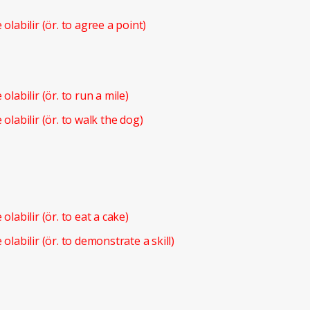
e olabilir (ör. to agree a point)
 olabilir (ör. to run a mile)
e olabilir (ör. to walk the dog)
 olabilir (ör. to eat a cake)
e olabilir (ör. to demonstrate a skill)