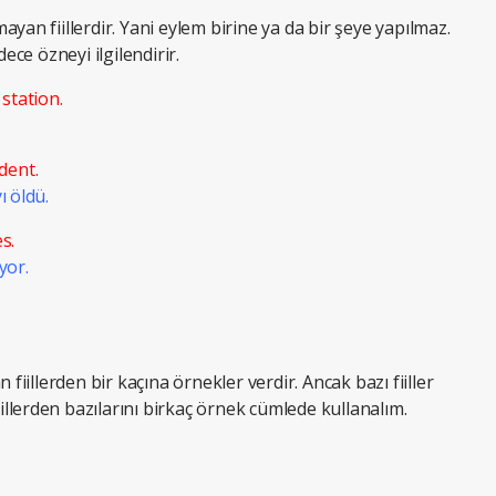
lmayan fiillerdir. Yani eylem birine ya da bir şeye yapılmaz.
ece özneyi ilgilendirir.
 station.
dent.
ı öldü.
s.
yor.
 fiillerden bir kaçına örnekler verdir. Ancak bazı fiiller
iillerden bazılarını birkaç örnek cümlede kullanalım.