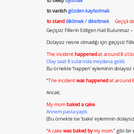
to sleep
uyumak
to vanish
gözden kaybolmak
to stand
dikilmek / dikeltmek
Geçişli d
Geçişsiz Fillerin Edilgen Hali Bulunmaz 
Dolaysız nesne olmadığı için geçişsiz fii
The incident
happened
at around 8 o’clo
Olay saat 8 sularında meydana geldi.
Bu örnekte ‘happen’ eyleminin dolaysız nes
“
The incident
was happened
at around 8 
Ancak;
My mom
baked a cake
.
Annem pasta yaptı.
(Bu örnekte ise ‘bake’ eyleminin dolaysız b
“
A cake
was baked by
my mom
.” gibi bir