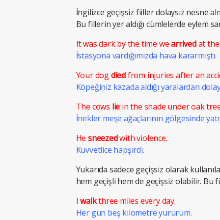
İngilizce geçişsiz fiiller dolaysız nesne a
Bu fillerin yer aldığı cümlelerde eylem sad
It was dark by the time we
arrived
at the
İstasyona vardığımızda hava kararmıştı.
Your dog
died
from injuries after an acci
Köpeğiniz kazada aldığı yaralardan dolay
The cows
lie
in the shade under oak tree
İnekler meşe ağaçlarının gölgesinde yatı
He
sneezed
with violence.
Kuvvetlice hapşırdı.
Yukarıda sadece geçişsiz olarak kullanılan
hem geçişli hem de geçişsiz olabilir. Bu f
I
walk
three miles every day.
Her gün beş kilometre yürürüm.