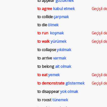
to appear
gözükmek
to agree
kabul etmek
Geçişli d
to collide
çarpmak
to die
ölmek
to run
koşmak
Geçişli de
to walk
yürümek
Geçişli d
to collapse
yıkılmak
to arrive
varmak
to belong
ait olmak
to eat
yemek
Geçişli de
to demonstrate
göstermek
Geçişli d
to disappear
yok olmak
to roost
tünemek