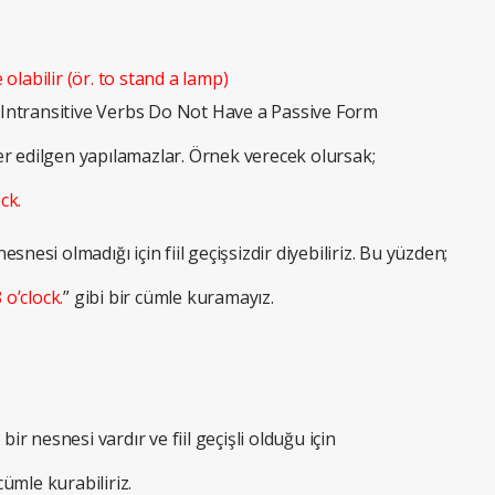
e olabilir (ör. to stand a lamp)
– Intransitive Verbs Do Not Have a Passive Form
ller edilgen yapılamazlar. Örnek verecek olursak;
ck.
nesi olmadığı için fiil geçişsizdir diyebiliriz. Bu yüzden;
o’clock.
” gibi bir cümle kuramayız.
ir nesnesi vardır ve fiil geçişli olduğu için
 cümle kurabiliriz.