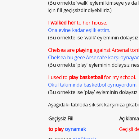
(Bu örnekte ‘walk’ eylemi kimseye ya da h
için fiil geçişsizdir diyebiliriz.)
I
walked
her
to her house.
Ona evine kadar eşlik ettim.
(Bu örnekte ise ‘walk’ eyleminin dolaysız b
Chelsea are
playing
against Arsenal toni
Chelsea bu gece Arsenal’e karşı oynayac
(Bu örnekte ‘play’ eyleminin dolaysız nesnes
I used to
play
basketball
for my school.
Okul takımında basketbol oynuyordum.
(Bu örnekte ise ‘play’ eyleminin dolaysız bi
Aşağıdaki tabloda sık sık karşınıza çıkabile
Geçişsiz Fiil
Açıklama
to play
oynamak
Geçişli de