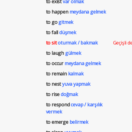
to exist
var olmak
to happen
meydana gelmek
to go
gitmek
to fall
düşmek
to sit
oturmak / bakmak
Geçişli de
to laugh
gülmek
to occur
meydana gelmek
to remain
kalmak
to nest
yuva yapmak
to rise
doğmak
to respond
cevap / karşılık
vermek
to emerge
belirmek