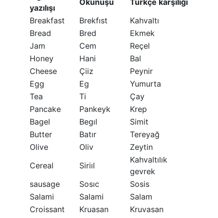
Okunuşu
Türkçe karşılığı
yazılışı
Breakfast
Brekfıst
Kahvaltı
Bread
Bred
Ekmek
Jam
Cem
Reçel
Honey
Hani
Bal
Cheese
Çiiz
Peynir
Egg
Eg
Yumurta
Tea
Ti
Çay
Pancake
Pankeyk
Krep
Bagel
Begıl
Simit
Butter
Batır
Tereyağ
Olive
Oliv
Zeytin
Kahvaltılık
Cereal
Siriıl
gevrek
sausage
Sosıc
Sosis
Salami
Salami
Salam
Croissant
Kruasan
Kruvasan