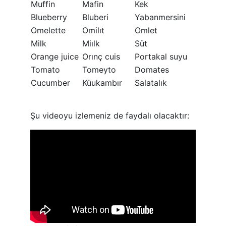
Muffin
Mafin
Kek
Blueberry
Bluberi
Yabanmersini
Omelette
Omilıt
Omlet
Milk
Miılk
Süt
Orange juice
Orınç cuis
Portakal suyu
Tomato
Tomeyto
Domates
Cucumber
Küukambır
Salatalık
Şu videoyu izlemeniz de faydalı olacaktır: