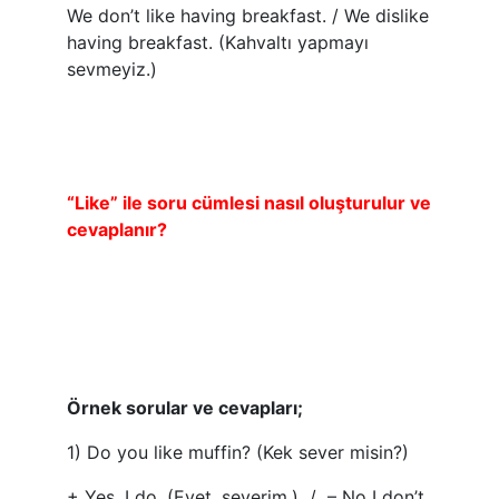
We don’t like having breakfast. / We dislike
having breakfast. (Kahvaltı yapmayı
sevmeyiz.)
“Like” ile soru cümlesi nasıl oluşturulur ve
cevaplanır?
Örnek sorular ve cevapları;
1) Do you like muffin? (Kek sever misin?)
+ Yes, I do. (Evet, severim.) / – No I don’t.