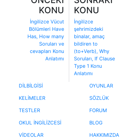
KONU
KONU
İngilizce Vücut
İngilizce
Bölümleri Have
şehrimizdeki
Has, How many
binalar, amaç
Soruları ve
bildiren to
cevapları Konu
(to+Verb), Why
Anlatımı
Soruları, If Clause
Type 1 Konu
Anlatımı
DİLBİLGİSİ
OYUNLAR
KELİMELER
SÖZLÜK
TESTLER
FORUM
OKUL İNGİLİZCESİ
BLOG
VİDEOLAR
HAKKIMIZDA