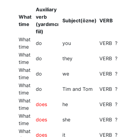
Auxiliary
What
verb
Subject(özne)
VERB
time
(yardımcı
fiil)
What
do
you
VERB ?
time
What
do
they
VERB ?
time
What
do
we
VERB ?
time
What
do
Tim and Tom
VERB ?
time
What
does
he
VERB ?
time
What
does
she
VERB ?
time
What
does
it
VERB ?