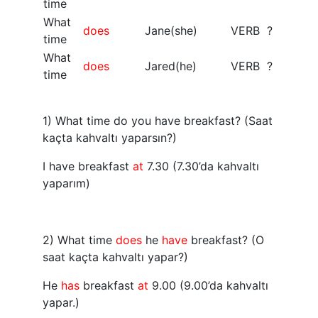
time
What
does
Jane(she)
VERB ?
time
What
does
Jared(he)
VERB ?
time
1) What time do you have breakfast? (Saat
kaçta kahvaltı yaparsın?)
I have breakfast
at
7.30 (7.30’da kahvaltı
yaparım)
2) What time
does
he
have
breakfast? (O
saat kaçta kahvaltı yapar?)
He
has
breakfast
at
9.00 (9.00’da kahvaltı
yapar.)