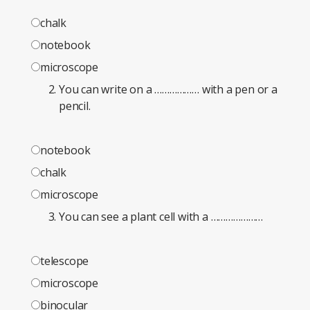
chalk
notebook
microscope
You can write on a ……………… with a pen or a
pencil.
notebook
chalk
microscope
You can see a plant cell with a …………………
telescope
microscope
binocular