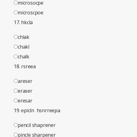
microsocpe
microscpoe
17. hkcla
chlak
chakl
chalk
18. rsreea
areser
eraser
eresar
19. epicln hsnrreepa
pencil shaprener
pincle sharpener