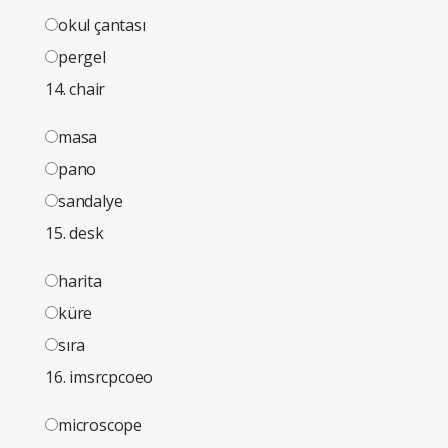
okul çantası
pergel
14. chair
masa
pano
sandalye
15. desk
harita
küre
sıra
16. imsrcpcoeo
microscope