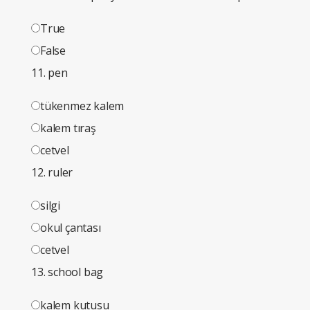
True
False
11. pen
tükenmez kalem
kalem tıraş
cetvel
12. ruler
silgi
okul çantası
cetvel
13. school bag
kalem kutusu