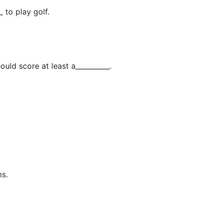
 to play golf.
ould score at least a__________.
.
ms.