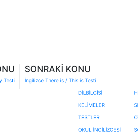
ONU
SONRAKİ KONU
y Testi
İngilizce There is / This is Testi
DİLBİLGİSİ
H
KELİMELER
S
TESTLER
O
OKUL İNGİLİZCESİ
S