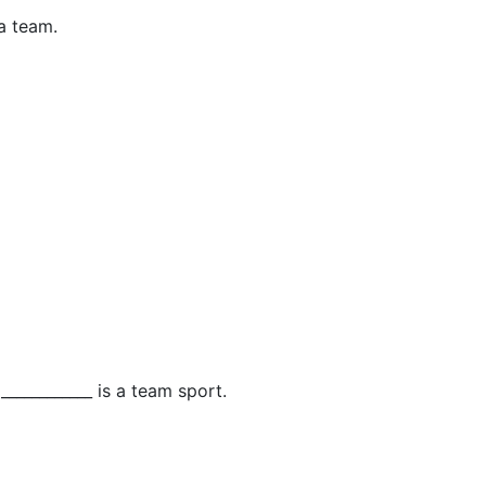
 a team.
 ____________ is a team sport.