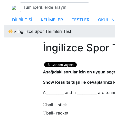
DİLBİLGİSİ
KELİMELER
TESTLER
OKUL İN
»
İngilizce Spor Terimleri Testi
İngilizce Spor 
Aşağıdaki sorular için en uygun seç
Show Results tuşu ile cevaplarınızı k
A__________ and a ___________ are ten
ball – stick
ball- racket