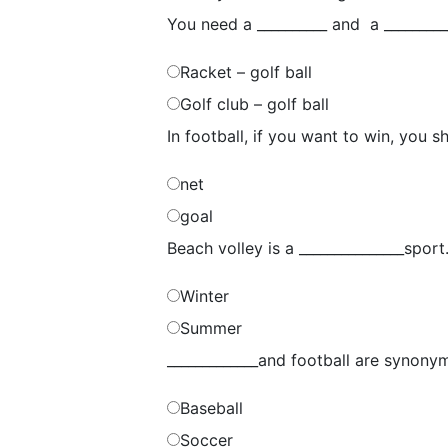
You need a __________ and a __________
Racket – golf ball
Golf club – golf ball
In football, if you want to win, you sh
net
goal
Beach volley is a _______________sport
Winter
Summer
_____________and football are synony
Baseball
Soccer