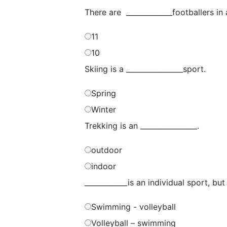
There are _____________footballers in
11
10
Skiing is a ________________sport.
Spring
Winter
Trekking is an ________________.
outdoor
indoor
____________is an individual sport, but
Swimming - volleyball
Volleyball – swimming