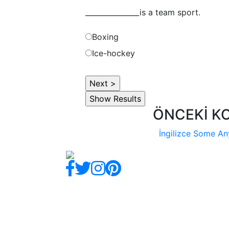
_______________is a team sport.
Boxing
Ice-hockey
ÖNCEKİ K
İngilizce Some An