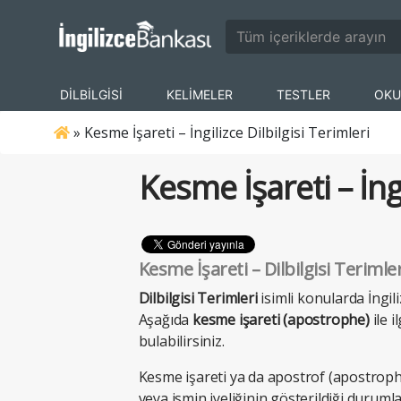
DİLBİLGİSİ
KELİMELER
TESTLER
OKU
»
Kesme İşareti – İngilizce Dilbilgisi Terimleri
Kesme İşareti – İngi
Kesme İşareti – Dilbilgisi Teriml
Dilbilgisi Terimleri
isimli konularda İngili
Aşağıda
kesme işareti (apostrophe)
ile 
bulabilirsiniz.
Kesme işareti ya da apostrof (apostroph
veya ismin iyeliğinin gösterildiği duruml