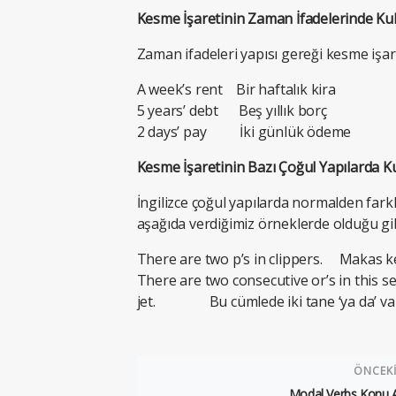
Kesme İşaretinin Zaman İfadelerinde Kul
Zaman ifadeleri yapısı gereği kesme işare
A week’s rent Bir haftalık kira
5 years’ debt Beş yıllık borç
2 days’ pay İki günlük ödeme
Kesme İşaretinin Bazı Çoğul Yapılarda K
İngilizce çoğul yapılarda normalden farkl
aşağıda verdiğimiz örneklerde olduğu gibi
There are two p’s in clippers. Makas kel
There are two consecutive or’s in this se
jet. Bu cümlede iki tane ‘ya da’ vardır
ÖNCEK
Modal Verbs Konu A