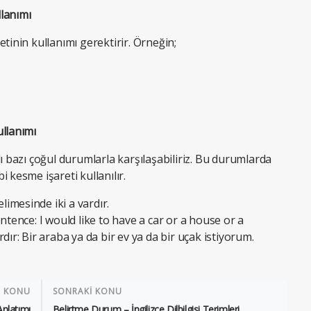
lanımı
tinin kullanımı gerektirir. Örneğin;
ullanımı
ı bazı çoğul durumlarla karşılaşabiliriz. Bu durumlarda
 kesme işareti kullanılır.
imesinde iki a vardır.
ntence: I would like to have a car or a house or a
: Bir araba ya da bir ev ya da bir uçak istiyorum.
İ KONU
SONRAKİ KONU
nlatımı
Belirtme Durum – İngilizce Dilbilgisi Terimleri