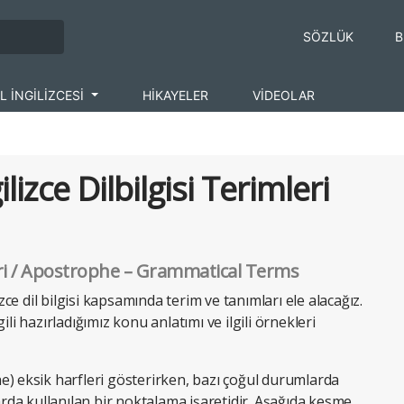
SÖZLÜK
B
L İNGİLİZCESİ
HİKAYELER
VİDEOLAR
lizce Dilbilgisi Terimleri
eri / Apostrophe
– Grammatical Terms
zce dil bilgisi kapsamında terim ve tanımları ele alacağız.
ilgili hazırladığımız konu anlatımı ve ilgili örnekleri
e) eksik harfleri gösterirken, bazı çoğul durumlarda
arda kullanılan bir noktalama işaretidir. Aşağıda kesme