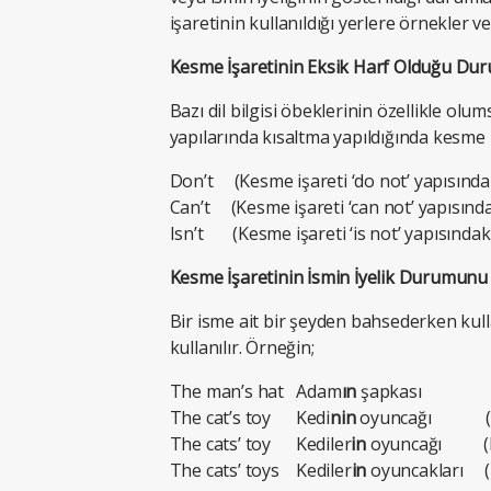
işaretinin kullanıldığı yerlere örnekler ver
Kesme İşaretinin Eksik Harf Olduğu Dur
Bazı dil bilgisi öbeklerinin özellikle ol
yapılarında kısaltma yapıldığında kesme iş
Don’t (Kesme işareti ‘do not’ yapısındaki 
Can’t (Kesme işareti ‘can not’ yapısındaki
Isn’t (Kesme işareti ‘is not’ yapısındaki ‘
Kesme İşaretinin İsmin İyelik Durumunu 
Bir isme ait bir şeyden bahsederken kull
kullanılır. Örneğin;
The man’s hat Adam
ın
şapkası
The cat’s toy Kedi
nin
oyuncağı (Bir 
The cats’ toy Kediler
in
oyuncağı (Bird
The cats’ toys Kediler
in
oyuncakları (B