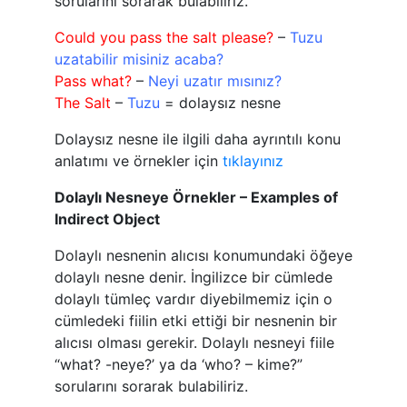
sorularını sorarak bulabiliriz.
Could you pass the salt please?
–
Tuzu
uzatabilir misiniz acaba?
Pass what?
–
Neyi uzatır mısınız?
The Salt
–
Tuzu
= dolaysız nesne
Dolaysız nesne ile ilgili daha ayrıntılı konu
anlatımı ve örnekler için
tıklayınız
Dolaylı Nesneye Örnekler – Examples of
Indirect Object
Dolaylı nesnenin alıcısı konumundaki öğeye
dolaylı nesne denir. İngilizce bir cümlede
dolaylı tümleç vardır diyebilmemiz için o
cümledeki fiilin etki ettiği bir nesnenin bir
alıcısı olması gerekir. Dolaylı nesneyi fiile
“what? -neye?’ ya da ‘who? – kime?”
sorularını sorarak bulabiliriz.