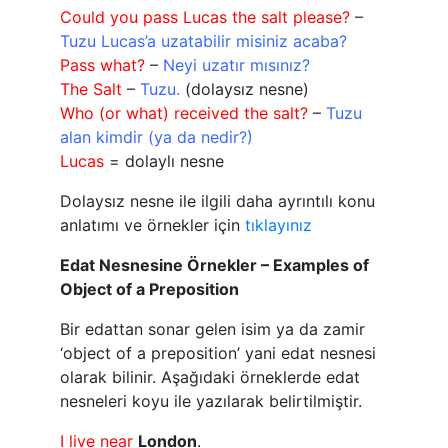
Could you pass Lucas the salt please?
–
Tuzu Lucas’a uzatabilir misiniz acaba?
Pass what?
–
Neyi uzatır mısınız?
The Salt
–
Tuzu.
(dolaysız nesne)
Who (or what) received the salt?
–
Tuzu
alan kimdir (ya da nedir?)
Lucas
= dolaylı nesne
Dolaysız nesne ile ilgili daha ayrıntılı konu
anlatımı ve örnekler için
tıklayınız
Edat Nesnesine Örnekler – Examples of
Object of a Preposition
Bir edattan sonar gelen isim ya da zamir
‘object of a preposition’ yani edat nesnesi
olarak bilinir. Aşağıdaki örneklerde edat
nesneleri koyu ile yazılarak belirtilmiştir.
I live near
London
.