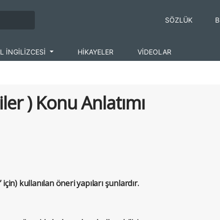
SÖZLÜK
B
L İNGİLİZCESİ
HİKAYELER
VİDEOLAR
ler ) Konu Anlatımı
için) kullanılan öneri yapıları şunlardır.