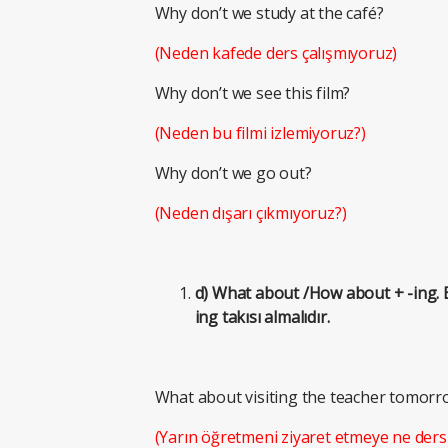
Why don’t we study at the café?
(Neden kafede ders çalışmıyoruz)
Why don’t we see this film?
(Neden bu filmi izlemiyoruz?)
Why don’t we go out?
(Neden dışarı çıkmıyoruz?)
d) What about /How about + -ing. B
ing takısı almalıdır.
What about visiting the teacher tomorr
(Yarın öğretmeni ziyaret etmeye ne ders