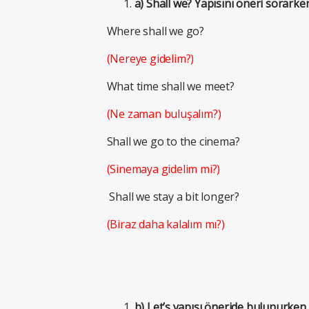
a) Shall we? Yapısını öneri sorarke
Where shall we go?
(Nereye gidelim?)
What time shall we meet?
(Ne zaman buluşalım?)
Shall we go to the cinema?
(Sinemaya gidelim mi?)
Shall we stay a bit longer?
(Biraz daha kalalım mı?)
b) Let’s yapısı öneride bulunurken k