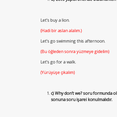
Let’s buy a lion.
(Hadi bir aslan alalım.)
Let’s go swimming this afternoon.
(Bu öğleden sonra yüzmeye gidelim)
Let’s go for a walk.
(Yürüyüşe çıkalım)
c) Why don’t we? soru formunda ola
sonuna soru işarei konulmalıdır.