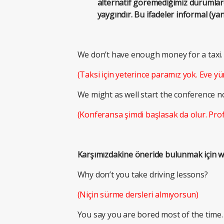
alternatif göremediğimiz durumlard
yaygındır. Bu ifadeler informal (yan
We don’t have enough money for a taxi.
(Taksi için yeterince paramız yok. Eve yü
We might as well start the conference no
(Konferansa şimdi başlasak da olur. Pro
Karşımızdakine öneride bulunmak için why
Why don’t you take driving lessons?
(Niçin sürme dersleri almıyorsun)
You say you are bored most of the time.