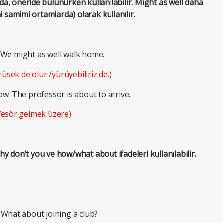
a, öneride bulunurken kullanılabilir. Might as well daha
i samimi ortamlarda) olarak kullanılır.
 We might as well walk home.
rüsek de olur /yürüyebiliriz de.)
w. The professor is about to arrive.
fesör gelmek üzere)
 don’t you ve how/what about ifadeleri kullanılabilir.
 What about joining a club?