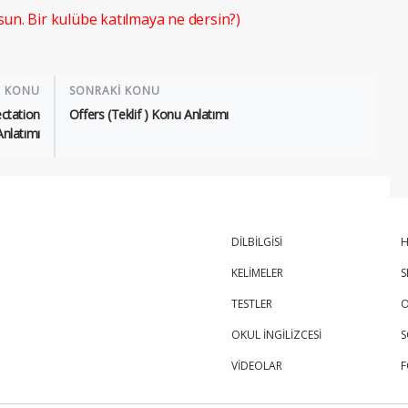
sun. Bir kulübe katılmaya ne dersin?)
İ KONU
SONRAKİ KONU
ctation
Offers (Teklif ) Konu Anlatımı
Anlatımı
DİLBİLGİSİ
H
KELİMELER
S
TESTLER
O
OKUL İNGİLİZCESİ
S
VİDEOLAR