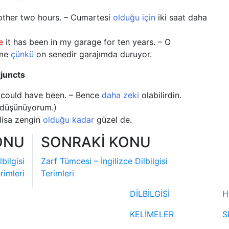
other two hours. – Cumartesi
olduğu için
iki saat daha
e
it has been in my garage for ten years. – O
eme
çünkü
on senedir garajımda duruyor.
djuncts
could have been. – Bence
daha zeki
olabilirdin.
 düşünüyorum.)
Elisa zengin
olduğu kadar
güzel de.
ONU
SONRAKİ KONU
bilgisi
Zarf Tümcesi – İngilizce Dilbilgisi
rimleri
Terimleri
DİLBİLGİSİ
H
KELİMELER
S