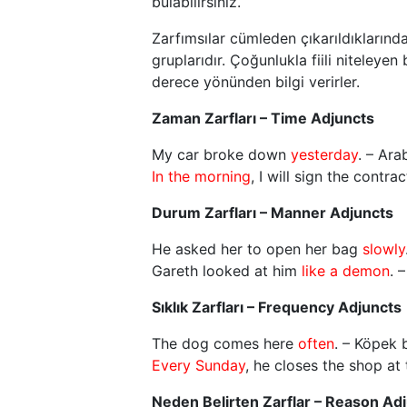
bulabilirsiniz.
Zarfımsılar cümleden çıkarıldıklarınd
gruplarıdır. Çoğunlukla fiili niteleye
derece yönünden bilgi verirler.
Zaman Zarfları – Time Adjuncts
My car broke down
yesterday
. – Ar
In the morning
, I will sign the contrac
Durum Zarfları – Manner Adjuncts
He asked her to open her bag
slowly
Gareth looked at him
like a demon
. 
Sıklık Zarfları – Frequency Adjuncts
The dog comes here
often
. – Köpek
Every Sunday
, he closes the shop at 
Neden Belirten Zarflar – Rea