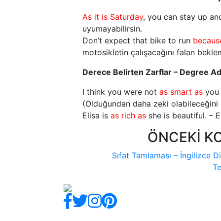
As it is Saturday
, you can stay up an
uyumayabilirsin.
Don’t expect that bike to run
becaus
motosikletin çalışacağını falan bekl
Derece Belirten Zarflar – Degree A
I think you were not
as smart as
you 
(Olduğundan daha zeki olabileceğini
Elisa is
as rich as
she is beautiful. – 
ÖNCEKİ K
Sıfat Tamlaması – İngilizce Dil
Te