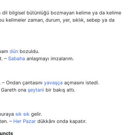
a dil bilgisel bütünlüğü bozmayan kelime ya da kelime
n bu kelimeler zaman, durum, yer, sıklık, sebep ya da
abam
dün
bozuldu.
t. –
Sabaha
anlaşmayı imzalarım.
. – Ondan çantasını
yavaşça
açmasını istedi.
– Gareth ona
şeytani
bir bakış attı.
 buraya
sık sık
gelir.
ten. –
Her Pazar
dükkânı onda kapatır.
son Adjuncts