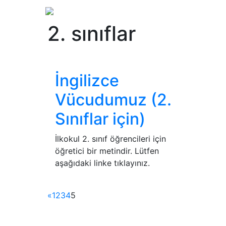
2. sınıflar
İngilizce
Vücudumuz (2.
Sınıflar için)
İlkokul 2. sınıf öğrencileri için
öğretici bir metindir. Lütfen
aşağıdaki linke tıklayınız.
«
1
2
3
4
5