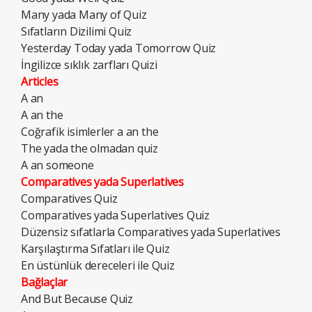
Many yada Many of Quiz
Sıfatların Dizilimi Quiz
Yesterday Today yada Tomorrow Quiz
İngilizce sıklık zarfları Quizi
Articles
A an
A an the
Coğrafik isimlerler a an the
The yada the olmadan quiz
A an someone
Comparatives yada Superlatives
Comparatives Quiz
Comparatives yada Superlatives Quiz
Düzensiz sıfatlarla Comparatives yada Superlatives
Karşılaştırma Sıfatları ile Quiz
En üstünlük dereceleri ile Quiz
Bağlaçlar
And But Because Quiz