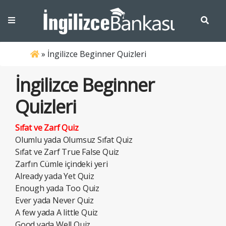
»
İngilizce Beginner Quizleri
İngilizce Beginner
Quizleri
Sıfat ve Zarf Quiz
Olumlu yada Olumsuz Sıfat Quiz
Sıfat ve Zarf True False Quiz
Zarfın Cümle içindeki yeri
Already yada Yet Quiz
Enough yada Too Quiz
Ever yada Never Quiz
A few yada A little Quiz
Good yada Well Quiz