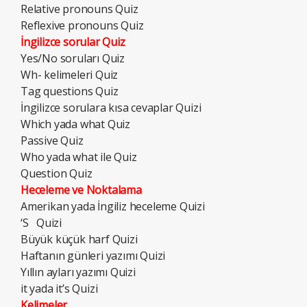
Relative pronouns Quiz
Reflexive pronouns Quiz
İngilizce sorular Quiz
Yes/No soruları Quiz
Wh- kelimeleri Quiz
Tag questions Quiz
İngilizce sorulara kısa cevaplar Quizi
Which yada what Quiz
Passive Quiz
Who yada what ile Quiz
Question Quiz
Heceleme ve Noktalama
Amerikan yada İngiliz heceleme Quizi
‘S Quizi
Büyük küçük harf Quizi
Haftanın günleri yazımı Quizi
Yıllın ayları yazımı Quizi
it yada it’s Quizi
Kelimeler