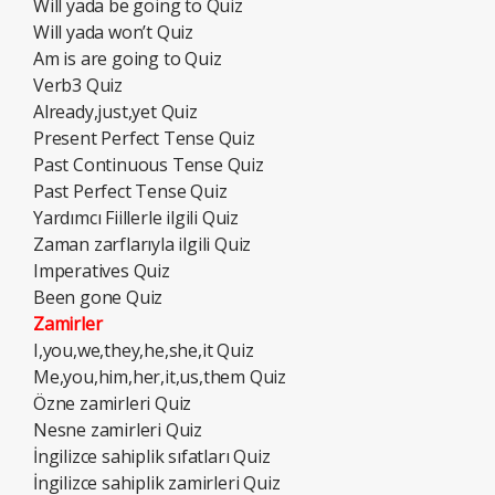
Will yada be going to Quiz
Will yada won’t Quiz
Am is are going to Quiz
Verb3 Quiz
Already,just,yet Quiz
Present Perfect Tense Quiz
Past Continuous Tense Quiz
Past Perfect Tense Quiz
Yardımcı Fiillerle ilgili Quiz
Zaman zarflarıyla ilgili Quiz
Imperatives Quiz
Been gone Quiz
Zamirler
I,you,we,they,he,she,it Quiz
Me,you,him,her,it,us,them Quiz
Özne zamirleri Quiz
Nesne zamirleri Quiz
İngilizce sahiplik sıfatları Quiz
İngilizce sahiplik zamirleri Quiz