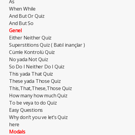
As
When While
And But Or Quiz
And But So
Genel
Either Neither Quiz
Superstitions Quiz ( Batıl inançlar )
Cümle Kontrolü Quiz
No yada Not Quiz
So Do I Neither Do I Quiz
This yada That Quiz
These yada Those Quiz
This,That,These,Those Quiz
How many how much Quiz
To be veya to do Quiz
Easy Questions
Why don’t you ve let’s Quiz
here
Modals