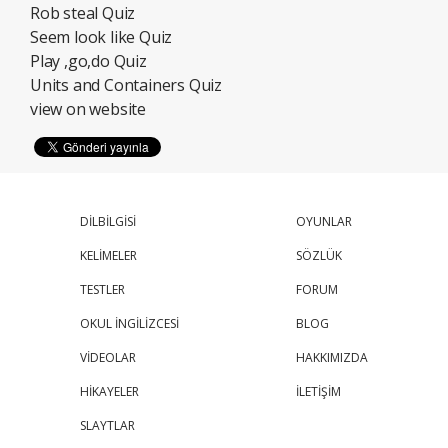
Rob steal Quiz
Seem look like Quiz
Play ,go,do Quiz
Units and Containers Quiz
view on website
DİLBİLGİSİ
OYUNLAR
KELİMELER
SÖZLÜK
TESTLER
FORUM
OKUL İNGİLİZCESİ
BLOG
VİDEOLAR
HAKKIMIZDA
HİKAYELER
İLETİŞİM
SLAYTLAR