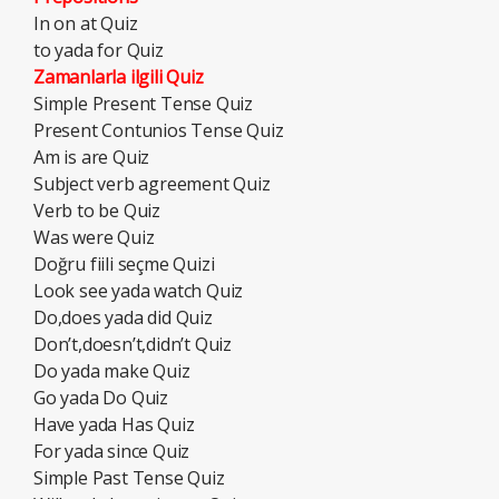
In on at Quiz
to yada for Quiz
Zamanlarla ilgili Quiz
Simple Present Tense Quiz
Present Contunios Tense Quiz
Am is are Quiz
Subject verb agreement Quiz
Verb to be Quiz
Was were Quiz
Doğru fiili seçme Quizi
Look see yada watch Quiz
Do,does yada did Quiz
Don’t,doesn’t,didn’t Quiz
Do yada make Quiz
Go yada Do Quiz
Have yada Has Quiz
For yada since Quiz
Simple Past Tense Quiz