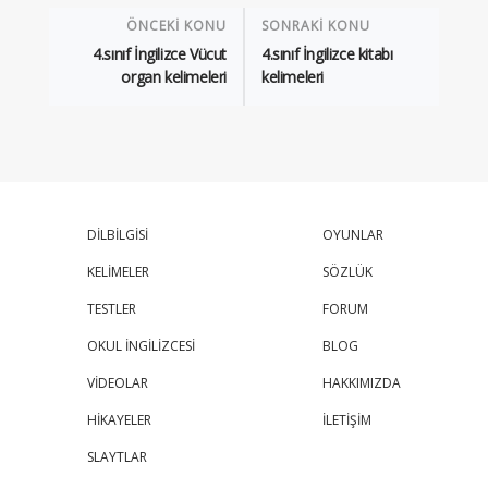
ÖNCEKİ KONU
SONRAKİ KONU
4.sınıf İngilizce Vücut
4.sınıf İngilizce kitabı
organ kelimeleri
kelimeleri
DİLBİLGİSİ
OYUNLAR
KELİMELER
SÖZLÜK
TESTLER
FORUM
OKUL İNGİLİZCESİ
BLOG
VİDEOLAR
HAKKIMIZDA
HİKAYELER
İLETİŞİM
SLAYTLAR