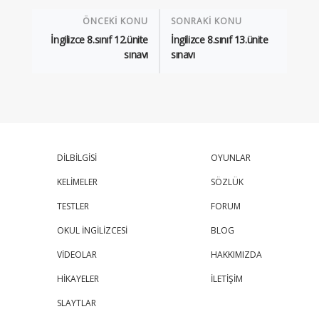
ÖNCEKİ KONU
SONRAKİ KONU
İngilizce 8.sınıf 12.ünite
İngilizce 8.sınıf 13.ünite
sınavı
sınavı
DİLBİLGİSİ
OYUNLAR
KELİMELER
SÖZLÜK
TESTLER
FORUM
OKUL İNGİLİZCESİ
BLOG
VİDEOLAR
HAKKIMIZDA
HİKAYELER
İLETİŞİM
SLAYTLAR