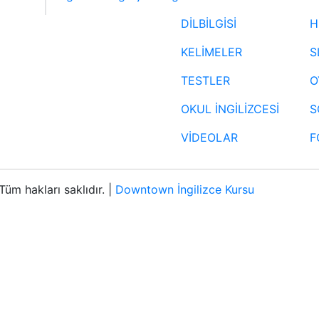
DİLBİLGİSİ
H
KELİMELER
S
TESTLER
O
OKUL İNGİLİZCESİ
S
VİDEOLAR
F
üm hakları saklıdır. |
Downtown İngilizce Kursu