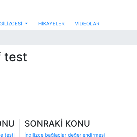
GİLİZCESİ
HİKAYELER
VİDEOLAR
f test
ONU
SONRAKİ KONU
te testi
İngilizce bağlaçlar değerlendirmesi