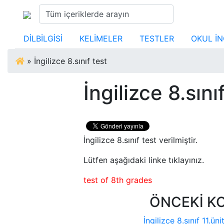
DİLBİLGİSİ
KELİMELER
TESTLER
OKUL İN
»
İngilizce 8.sınıf test
İngilizce 8.sını
İngilizce 8.sınıf test verilmiştir.
Lütfen aşağıdaki linke tıklayınız.
test of 8th grades
ÖNCEKİ K
İngilizce 8.sınıf 11.üni