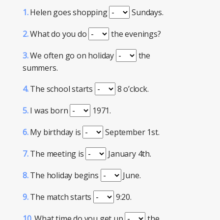
1.
Helen goes shopping
Sundays.
2.
What do you do
the evenings?
3.
We often go on holiday
the
summers.
4.
The school starts
8 o’clock.
5.
I was born
1971.
6.
My birthday is
September 1st.
7.
The meeting is
January 4th.
8.
The holiday begins
June.
9.
The match starts
9:20.
10.
What time do you get up
the