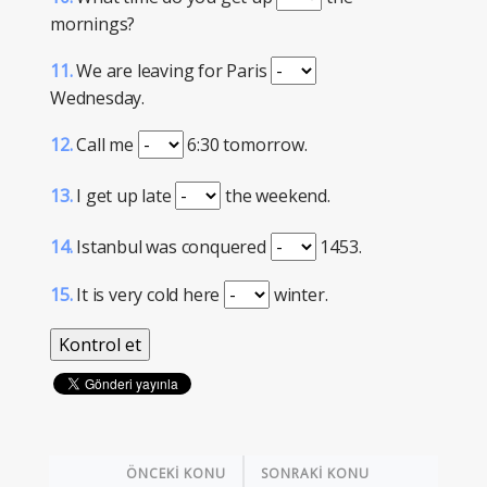
mornings?
11.
We are leaving for Paris
Wednesday.
12.
Call me
6:30 tomorrow.
13.
I get up late
the weekend.
14.
Istanbul was conquered
1453.
15.
It is very cold here
winter.
ÖNCEKİ KONU
SONRAKİ KONU