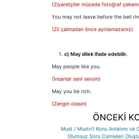
(Ziyaretçiler müzede fotoğraf çekem
You may not leave before the bell rin
(Zil çalmadan önce ayrılamazsınız)
c) May dilek ifade edebilir.
May people like you.
(İnsanlar seni sevsin)
May you be rich.
(Zengin olasın)
ÖNCEKİ K
Must / Mustn’t Konu Anlatımı ve 
Olumsuz Soru Cümleleri Oluşt