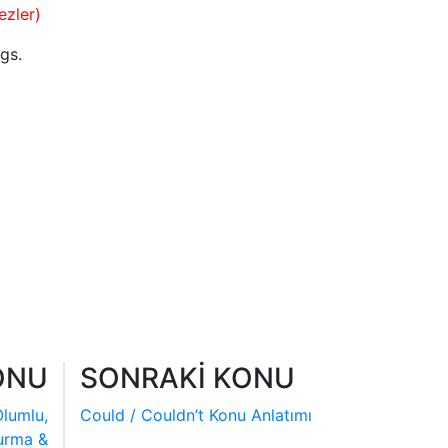
ezler)
gs.
ONU
SONRAKİ KONU
Olumlu,
Could / Couldn’t Konu Anlatımı
urma &