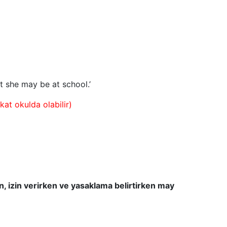
ut she may be at school.’
at okulda olabilir)
en, izin verirken ve yasaklama belirtirken may