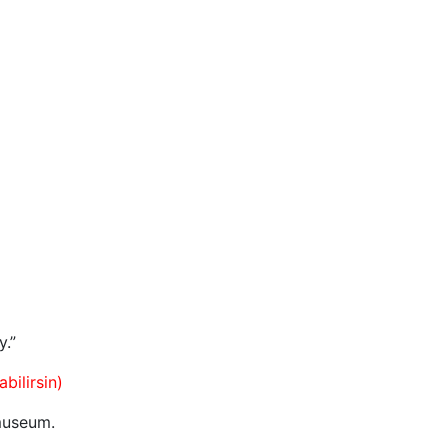
y.”
bilirsin)
museum.