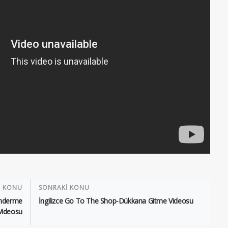
İ KONU
SONRAKİ KONU
önderme
İngilizce Go To The Shop-Dükkana Gitme Videosu
Videosu