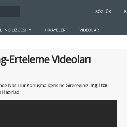
SÖZLÜK
B
L İNGİLİZCESİ
HİKAYELER
VİDEOLAR
ng-Erteleme Videoları
inde Nasıl Bir Konuşma İçerisine Gireceğinizi
İngilizce
n Hazırladı