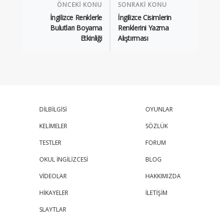
ÖNCEKİ KONU
SONRAKİ KONU
İngilizce Renklerle
İngilizce Cisimlerin
Bulutları Boyama
Renklerini Yazma
Etkinliği
Alıştırması
DİLBİLGİSİ
OYUNLAR
KELİMELER
SÖZLÜK
TESTLER
FORUM
OKUL İNGİLİZCESİ
BLOG
VİDEOLAR
HAKKIMIZDA
HİKAYELER
İLETİŞİM
SLAYTLAR