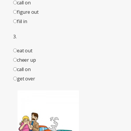
call on
figure out
fiil in
3.
eat out
cheer up
call on
get over