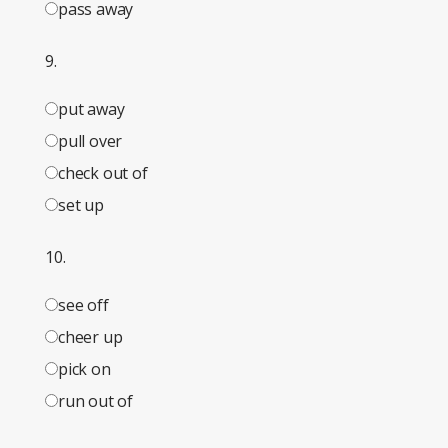
pass away
9.
put away
pull over
check out of
set up
10.
see off
cheer up
pick on
run out of