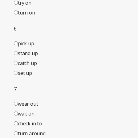
try on
turn on
6.
pick up
stand up
catch up
set up
7.
wear out
wait on
check in to
turn around