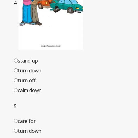
4.
stand up
turn down
turn off
calm down
5.
care for
turn down