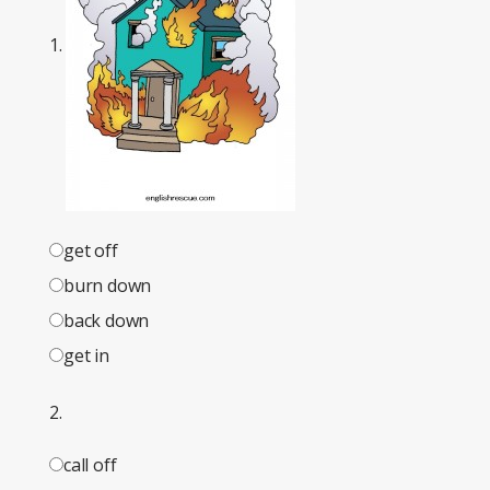
1.
get off
burn down
back down
get in
2.
call off