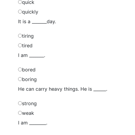
quick
quickly
It is a _______day.
tiring
tired
I am _______.
bored
boring
He can carry heavy things. He is ______.
strong
weak
I am ________.