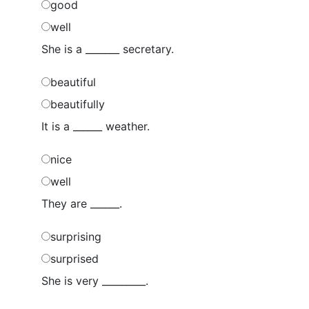
good
well
She is a _______ secretary.
beautiful
beautifully
It is a ______ weather.
nice
well
They are ______.
surprising
surprised
She is very _________.