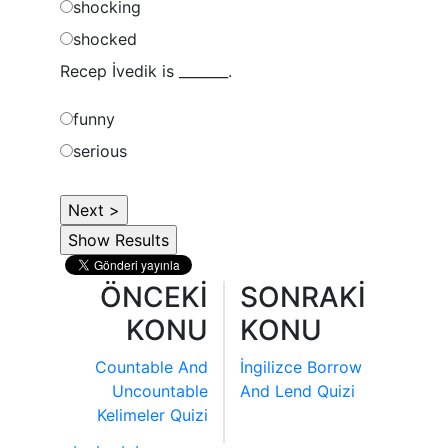
shocking
shocked
Recep İvedik is _______.
funny
serious
ÖNCEKİ
SONRAKİ
KONU
KONU
Countable And
İngilizce Borrow
Uncountable
And Lend Quizi
Kelimeler Quizi