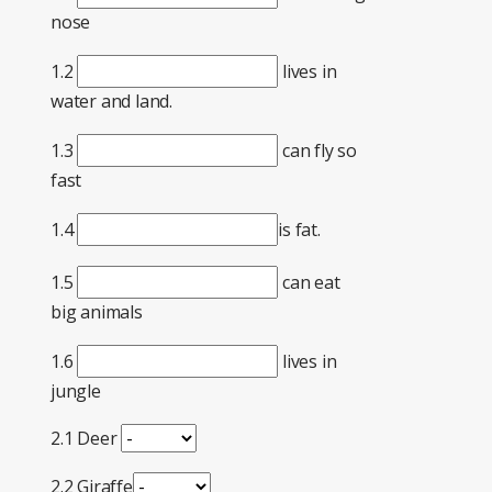
nose
1.2
lives in
water and land.
1.3
can fly so
fast
1.4
is fat.
1.5
can eat
big animals
1.6
lives in
jungle
2.1 Deer
2.2 Giraffe