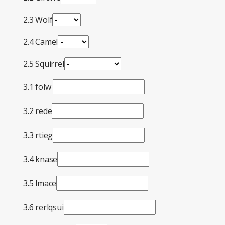
2.3 Wolf
2.4 Camel
2.5 Squirrel
3.1 folw
3.2 rede
3.3 rtieg
3.4 knase
3.5 lmace
3.6 rerlqsui