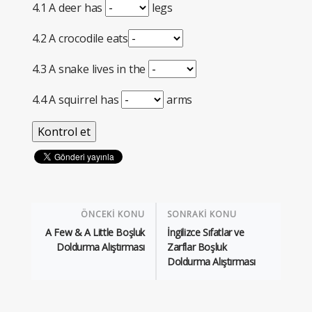
4.1 A deer has
legs
4.2 A crocodile eats
4.3 A snake lives in the
4.4 A squirrel has
arms
ÖNCEKİ KONU
SONRAKİ KONU
A Few & A Little Boşluk
İngilizce Sıfatlar ve
Doldurma Alıştırması
Zarflar Boşluk
Doldurma Alıştırması