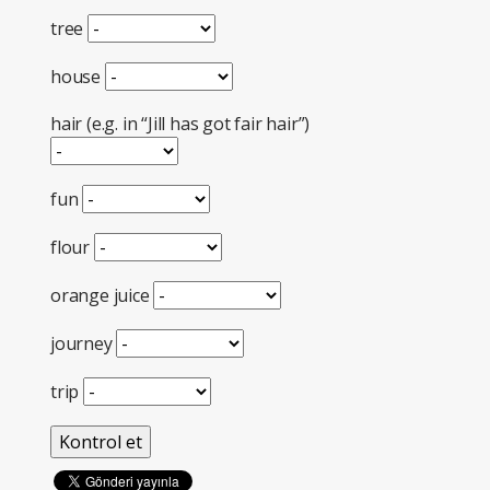
tree
house
hair (e.g. in “Jill has got fair hair”)
fun
flour
orange juice
journey
trip