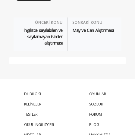
ÖNCEKİ KONU
SONRAKİ KONU
İngilizce sayılabilen ve
May ve Can Alıştırması
sayılamayan isimler
alıştırması
DİLBİLGİSİ
OYUNLAR
KELİMELER
SÖZLÜK
TESTLER
FORUM
OKUL İNGİLİZCESİ
BLOG
VİDEOLAR
HAKKIMIZDA