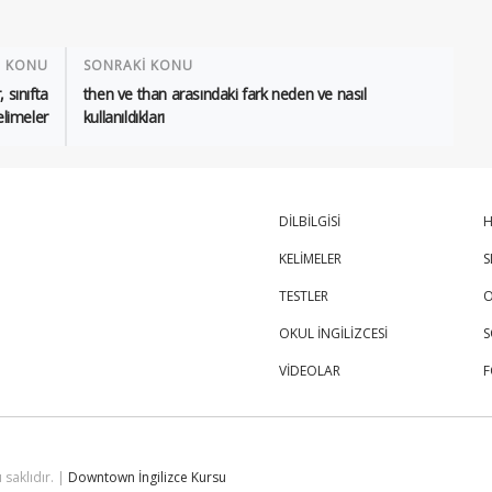
İ KONU
SONRAKİ KONU
, sınıfta
then ve than arasındaki fark neden ve nasıl
elimeler
kullanıldıkları
DİLBİLGİSİ
H
KELİMELER
S
TESTLER
O
OKUL İNGİLİZCESİ
S
VİDEOLAR
 saklıdır. |
Downtown İngilizce Kursu