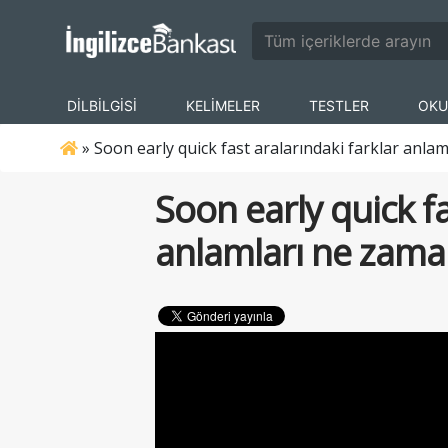
DİLBİLGİSİ
KELİMELER
TESTLER
OKU
»
Soon early quick fast aralarındaki farklar anlam
Soon early quick fa
anlamları ne zaman 