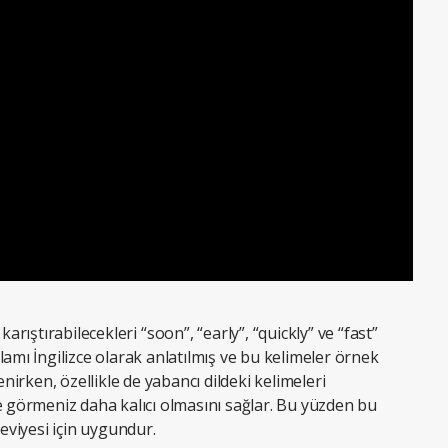
 karıştırabilecekleri
“soon”, “early”, “quickly” ve “fast”
amı İngilizce olarak anlatılmış ve bu kelimeler örnek
enirken, özellikle de yabancı dildeki kelimeleri
e görmeniz daha kalıcı olmasını sağlar. Bu yüzden bu
seviyesi için uygundur.