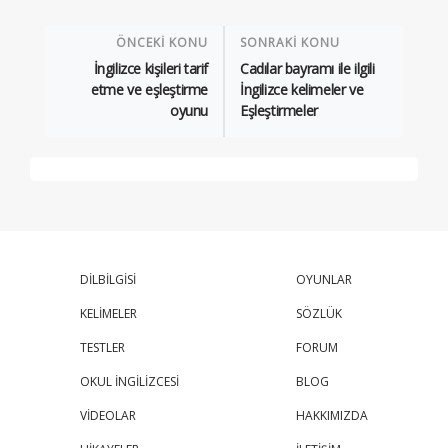
ÖNCEKİ KONU
SONRAKİ KONU
İngilizce kişileri tarif
Cadılar bayramı ile ilgili
etme ve eşleştirme
İngilizce kelimeler ve
oyunu
Eşleştirmeler
DİLBİLGİSİ
OYUNLAR
KELİMELER
SÖZLÜK
TESTLER
FORUM
OKUL İNGİLİZCESİ
BLOG
VİDEOLAR
HAKKIMIZDA