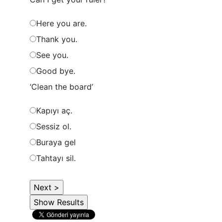
Here you are.
Thank you.
See you.
Good bye.
‘Clean the board’
Kapıyı aç.
Sessiz ol.
Buraya gel
Tahtayı sil.