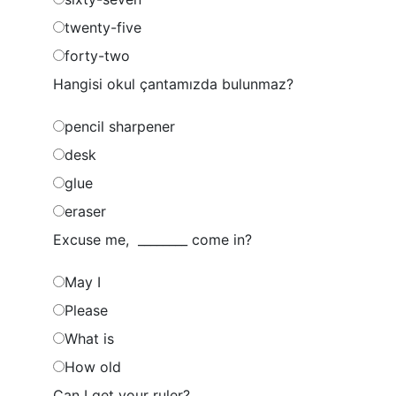
twenty-five
forty-two
Hangisi okul çantamızda bulunmaz?
pencil sharpener
desk
glue
eraser
Excuse me, ________ come in?
May I
Please
What is
How old
Can I get your ruler?