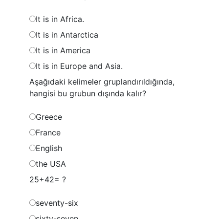
It is in Africa.
It is in Antarctica
It is in America
It is in Europe and Asia.
Aşağıdaki kelimeler gruplandırıldığında,
hangisi bu grubun dışında kalır?
Greece
France
English
the USA
25+42= ?
seventy-six
sixty-seven