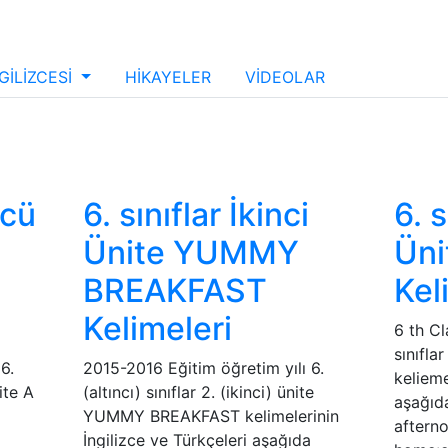
GİLİZCESİ
HİKAYELER
VİDEOLAR
ncü
6. sınıflar İkinci
6. s
Ünite YUMMY
Üni
BREAKFAST
Kel
Kelimeleri
6 th Cl
sınıflar
6.
2015-2016 Eğitim öğretim yılı 6.
kelieme
ite A
(altıncı) sınıflar 2. (ikinci) ünite
aşağıda
YUMMY BREAKFAST kelimelerinin
aftern
a
İngilizce ve Türkçeleri aşağıda