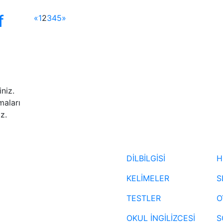
f
«
1
2
3
4
5
»
iniz.
maları
z.
DİLBİLGİSİ
H
KELİMELER
S
TESTLER
O
OKUL İNGİLİZCESİ
S