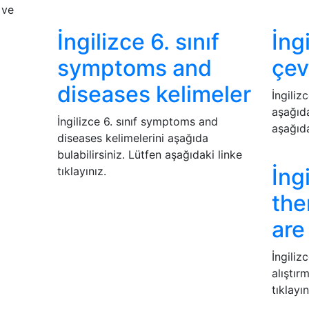
 ve
İngilizce 6. sınıf
İngi
symptoms and
çev
diseases kelimeler
İngilizc
aşağıda
İngilizce 6. sınıf symptoms and
aşağıda
diseases kelimelerini aşağıda
bulabilirsiniz. Lütfen aşağıdaki linke
İngi
tıklayınız.
the
are
İngiliz
alıştır
tıklayın