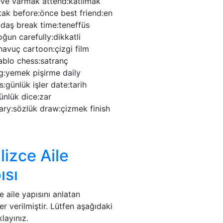
ve varmak attend:katılmak
tak before:önce best friend:en
adaş break time:teneffüs
ğun carefully:dikkatli
havuç cartoon:çizgi film
ablo chess:satranç
g:yemek pişirme daily
s:günlük işler date:tarih
ünlük dice:zar
ary:sözlük draw:çizmek finish
ilizce Aile
ısı
ce aile yapısını anlatan
er verilmiştir. Lütfen aşağıdaki
klayınız.