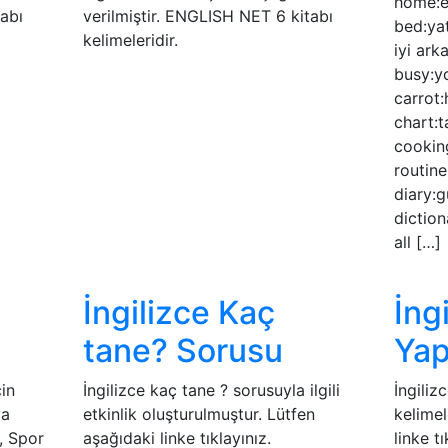
home:e
abı
verilmiştir. ENGLISH NET 6 kitabı
bed:ya
kelimeleridir.
iyi ark
busy:yo
carrot:
chart:t
cookin
routine
diary:g
diction
all […]
İngilizce Kaç
İng
tane? Sorusu
Yap
çin
İngilizce kaç tane ? sorusuyla ilgili
İngiliz
va
etkinlik oluşturulmuştur. Lütfen
kelimel
, Spor
aşağıdaki linke tıklayınız.
linke tı