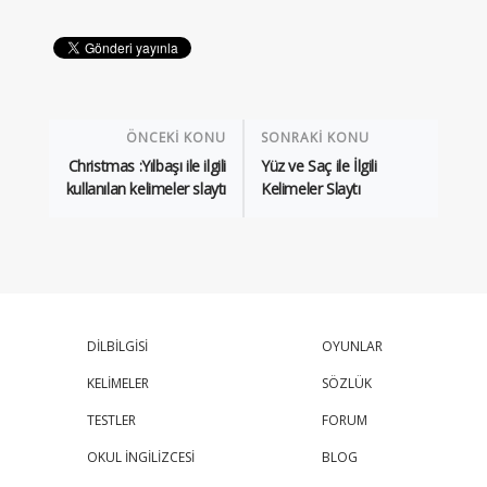
ÖNCEKİ KONU
SONRAKİ KONU
Christmas :Yılbaşı ile ilgili
Yüz ve Saç ile İlgili
kullanılan kelimeler slaytı
Kelimeler Slaytı
DİLBİLGİSİ
OYUNLAR
KELİMELER
SÖZLÜK
TESTLER
FORUM
OKUL İNGİLİZCESİ
BLOG