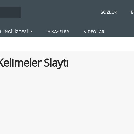
SÖZLÜK
B
L İNGİLİZCESİ
HİKAYELER
VİDEOLAR
 Kelimeler Slaytı