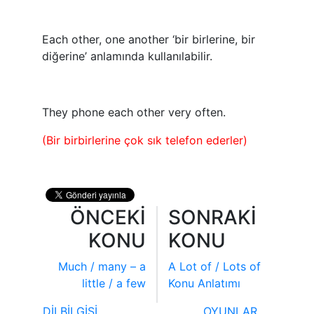
Each other, one another ‘bir birlerine, bir
diğerine’ anlamında kullanılabilir.
They phone each other very often.
(Bir birbirlerine çok sık telefon ederler)
ÖNCEKİ
SONRAKİ
KONU
KONU
Much / many – a
A Lot of / Lots of
little / a few
Konu Anlatımı
DİLBİLGİSİ
OYUNLAR