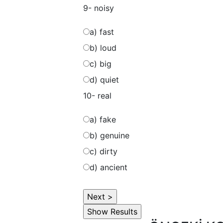
9- noisy
a) fast
b) loud
c) big
d) quiet
10- real
a) fake
b) genuine
c) dirty
d) ancient