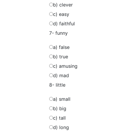
b) clever
c) easy
d) faithful
7- funny
a) false
b) true
c) amusing
d) mad
8- little
a) small
b) big
c) tall
d) long