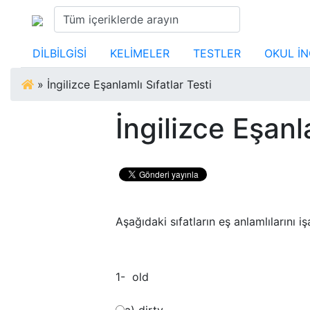
DİLBİLGİSİ
KELİMELER
TESTLER
OKUL İN
»
İngilizce Eşanlamlı Sıfatlar Testi
İngilizce Eşanl
Aşağıdaki sıfatların eş anlamlılarını iş
1- old