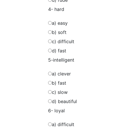
d) rude
4- hard
a) easy
b) soft
c) difficult
d) fast
5-intelligent
a) clever
b) fast
c) slow
d) beautiful
6- loyal
a) difficult