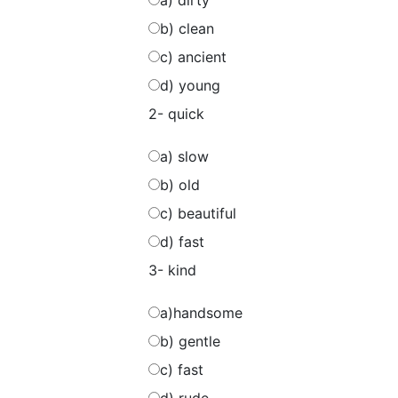
a) dirty
b) clean
c) ancient
d) young
2- quick
a) slow
b) old
c) beautiful
d) fast
3- kind
a)handsome
b) gentle
c) fast