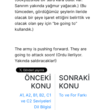
Sanırım yakında yağmur yağacak.) (Bu
tümceden, gördüğümüz şeylerin ileride
olacak bir şeye işaret ettiğini belirttik ve
olacak olan şey için “be going to”
kullandık.)
The army is pushing forward. They are
going to attack soon! (Ordu ilerliyor.
Yakında saldıracaklar!)
ÖNCEKİ
SONRAKİ
KONU
KONU
A1, A2, B1, B2, C1
To ve For Farkı
ve C2 Seviyeleri
Dil Bilgisi