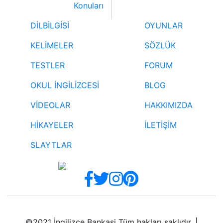
Konuları
DİLBİLGİSİ
OYUNLAR
KELİMELER
SÖZLÜK
TESTLER
FORUM
OKUL İNGİLİZCESİ
BLOG
VİDEOLAR
HAKKIMIZDA
HİKAYELER
İLETİŞİM
SLAYTLAR
©2021 İngilizce Bankasi Tüm hakları saklıdır. |