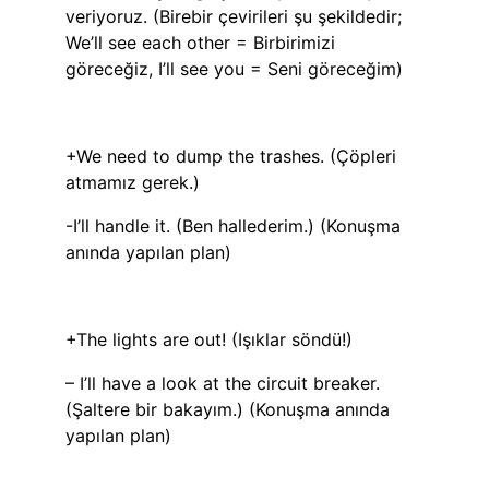
veriyoruz. (Birebir çevirileri şu şekildedir;
We’ll see each other = Birbirimizi
göreceğiz, I’ll see you = Seni göreceğim)
+We need to dump the trashes. (Çöpleri
atmamız gerek.)
-I’ll handle it. (Ben hallederim.) (Konuşma
anında yapılan plan)
+The lights are out! (Işıklar söndü!)
– I’ll have a look at the circuit breaker.
(Şaltere bir bakayım.) (Konuşma anında
yapılan plan)