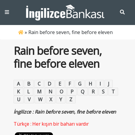
»
Rain before seven, fine before eleven
Rain before seven,
fine before eleven
A
B
C
D
E
F
G
H
I
J
K
L
M
N
O
P
Q
R
S
T
U
V
W
X
Y
Z
İngilizce : Rain before seven, fine before eleven
Türkçe : Her kışın bir baharı vardır