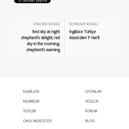
ÖNCEKİ KONU
SONRAKİ KONU
Red sky at night
İngilizce Türkçe
shepherd’s delight; red
Atasözleri P Harfi
sky in the morning,
shepherd’s warning
DİLBİLGİSİ
OYUNLAR
KELİMELER
SÖZLÜK
TESTLER
FORUM
OKUL İNGİLİZCESİ
BLOG