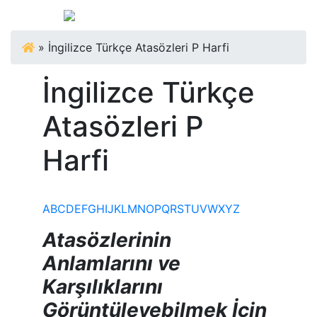
»
İngilizce Türkçe Atasözleri P Harfi
İngilizce Türkçe
Atasözleri P
Harfi
A
B
C
D
E
F
G
H
I
J
K
L
M
N
O
P
Q
R
S
T
U
V
W
X
Y
Z
Atasözlerinin
Anlamlarını ve
Karşılıklarını
Görüntüleyebilmek İçin