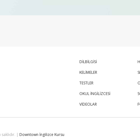
DİLBİLGİSİ
H
KELİMELER
S
TESTLER
O
OKUL İNGİLİZCESİ
S
VİDEOLAR
 saklıdır. |
Downtown İngilizce Kursu