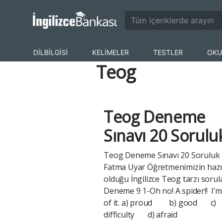
DİLBİLGİSİ
KELİMELER
TESTLER
OKU
Teog
Teog Deneme
Sınavı 20 Sorulu
Teog Deneme Sınavı 20 Sorulu
Fatma Uyar Öğretmenimizin hazı
olduğu İngilizce Teog tarzı sorul
Deneme 9 1-Oh no! A spider!! I’
of it. a) proud b) good c)
difficulty d) afraid