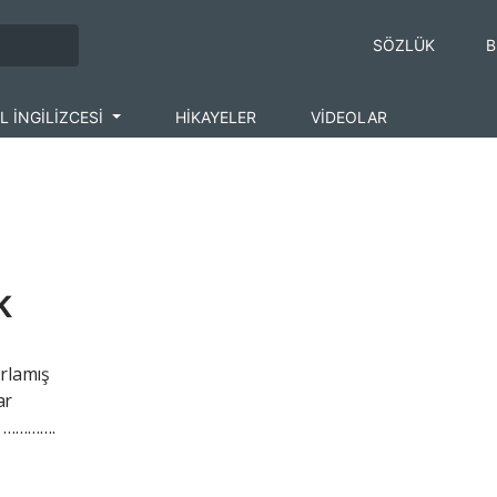
SÖZLÜK
B
L İNGİLİZCESİ
HİKAYELER
VİDEOLAR
k
k
rlamış
ar
m ………….