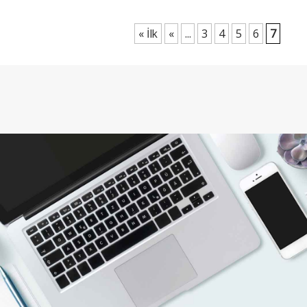
« İlk
«
...
3
4
5
6
7