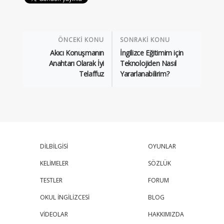
ÖNCEKİ KONU
SONRAKİ KONU
Akıcı Konuşmanın
İngilizce Eğitimim için
Anahtarı Olarak İyi
Teknolojiden Nasıl
Telaffuz
Yararlanabilirim?
DİLBİLGİSİ
OYUNLAR
KELİMELER
SÖZLÜK
TESTLER
FORUM
OKUL İNGİLİZCESİ
BLOG
VİDEOLAR
HAKKIMIZDA