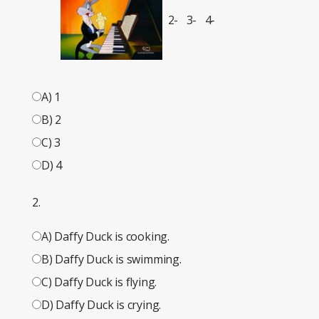
2-
3-
4-
A) 1
B) 2
C) 3
D) 4
2.
A) Daffy Duck is cooking.
B) Daffy Duck is swimming.
C) Daffy Duck is flying.
D) Daffy Duck is crying.