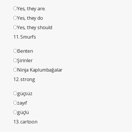
Yes, they are.
Yes, they do
Yes, they should
11. Smurfs
Benten
Şirinler
Ninja Kaplumbağalar
12. strong
güçsüz
zayıf
güçlü
13. cartoon