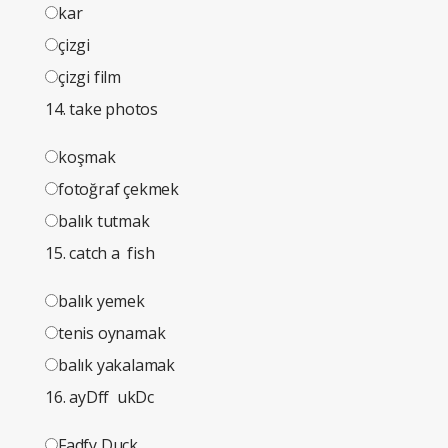
kar
çizgi
çizgi film
14. take photos
koşmak
fotoğraf çekmek
balık tutmak
15. catch a fish
balık yemek
tenis oynamak
balık yakalamak
16. ayDff ukDc
Fadfy Duck