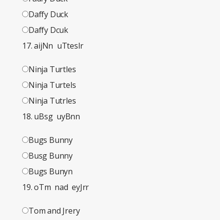
Daffy Duck
Daffy Dcuk
17. aijNn uTteslr
Ninja Turtles
Ninja Turtels
Ninja Tutrles
18. uBsg uyBnn
Bugs Bunny
Busg Bunny
Bugs Bunyn
19. oTm nad eyJrr
Tom and Jrery