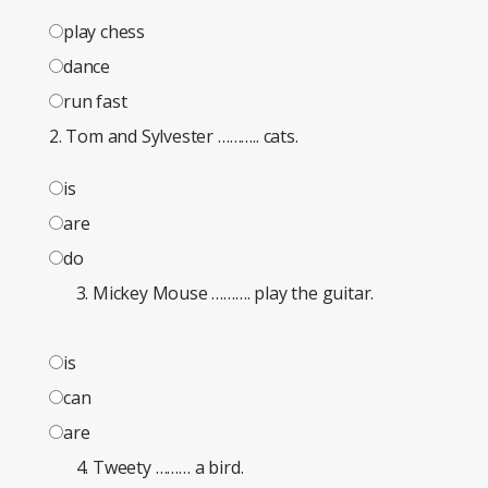
play chess
dance
run fast
2. Tom and Sylvester ……….. cats.
is
are
do
Mickey Mouse ………. play the guitar.
is
can
are
Tweety ……… a bird.