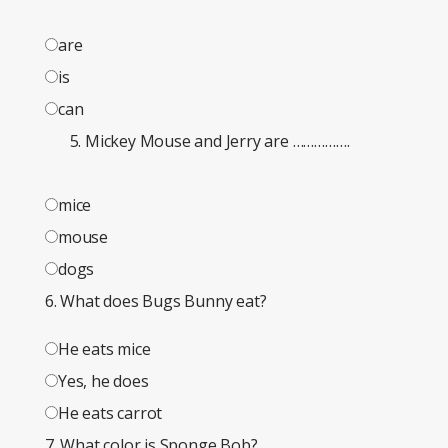
are
is
can
Mickey Mouse and Jerry are …………….
mice
mouse
dogs
6. What does Bugs Bunny eat?
He eats mice
Yes, he does
He eats carrot
7. What color is Sponge Bob?