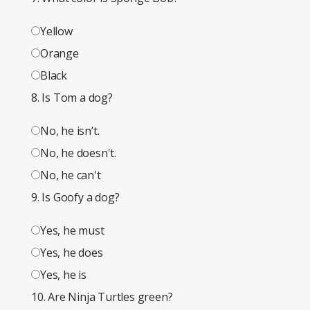
Yellow
Orange
Black
8. Is Tom a dog?
No, he isn’t.
No, he doesn't.
No, he can't
9. Is Goofy a dog?
Yes, he must
Yes, he does
Yes, he is
10. Are Ninja Turtles green?