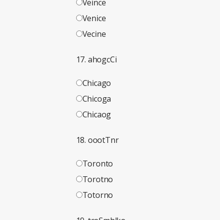
Veince
Venice
Vecine
17. ahogcCi
Chicago
Chicoga
Chicaog
18. oootTnr
Toronto
Torotno
Totorno