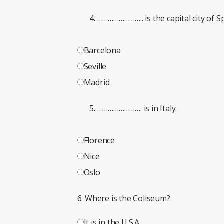
…………………….. is the capital city of S
Barcelona
Seville
Madrid
……………………. is in Italy.
Florence
Nice
Oslo
6. Where is the Coliseum?
It is in the U.S.A