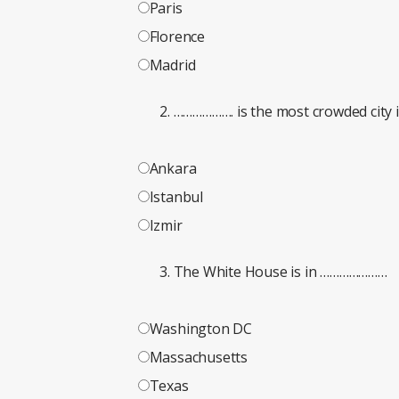
Paris
Florence
Madrid
………………. is the most crowded city 
Ankara
Istanbul
Izmir
The White House is in …………………
Washington DC
Massachusetts
Texas