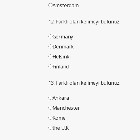
Amsterdam
12. Farklı olan kelimeyi bulunuz.
Germany
Denmark
Helsinki
Finland
13. Farklı olan kelimeyi bulunuz.
Ankara
Manchester
Rome
the U.K