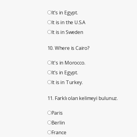
It’s in Egypt.
It is in the U.S.A
It is in Sweden
10. Where is Cairo?
It's in Morocco.
It’s in Egypt.
It is in Turkey.
11. Farklı olan kelimeyi bulunuz.
Paris
Berlin
France