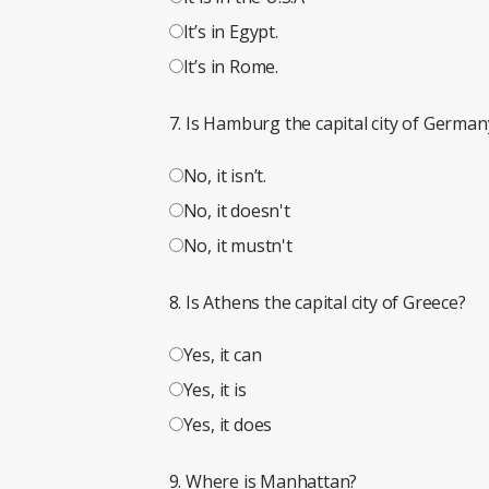
It’s in Egypt.
It’s in Rome.
7. Is Hamburg the capital city of German
No, it isn’t.
No, it doesn't
No, it mustn't
8. Is Athens the capital city of Greece?
Yes, it can
Yes, it is
Yes, it does
9. Where is Manhattan?