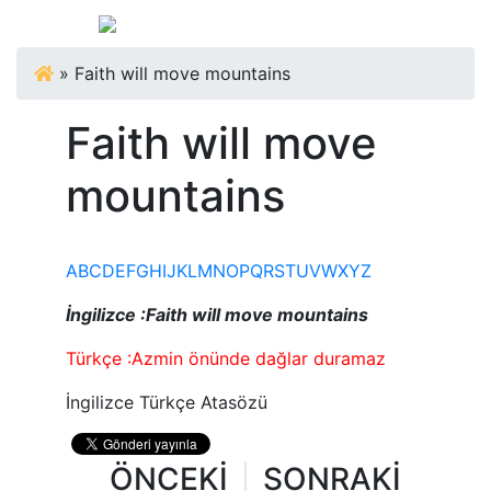
»
Faith will move mountains
Faith will move
mountains
A
B
C
D
E
F
G
H
I
J
K
L
M
N
O
P
Q
R
S
T
U
V
W
X
Y
Z
İngilizce :Faith will move mountains
Türkçe :Azmin önünde dağlar duramaz
İngilizce Türkçe Atasözü
ÖNCEKİ
SONRAKİ