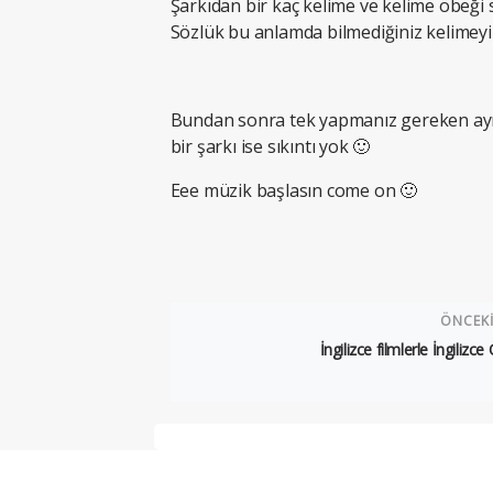
Şarkıdan bir kaç kelime ve kelime öbeği 
Sözlük bu anlamda bilmediğiniz kelimeyi h
Bundan sonra tek yapmanız gereken aynı 
bir şarkı ise sıkıntı yok 🙂
Eee müzik başlasın come on 🙂
ÖNCEK
İngilizce filmlerle İngilizc