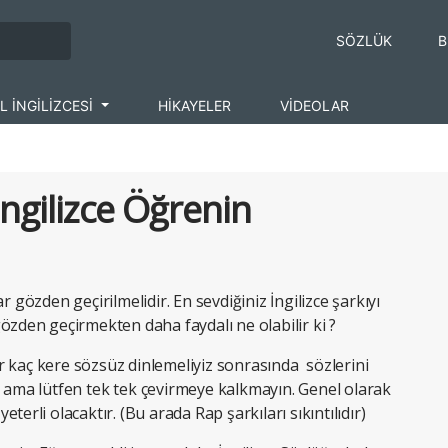
SÖZLÜK
B
L İNGİLİZCESİ
HİKAYELER
VİDEOLAR
 İngilizce Öğrenin
r gözden geçirilmelidir. En sevdiğiniz İngilizce şarkıyı
özden geçirmekten daha faydalı ne olabilir ki ?
bir kaç kere sözsüz dinlemeliyiz sonrasında sözlerini
n ama lütfen tek tek
çevirmeye
kalkmayın. Genel olarak
erli olacaktır. (Bu arada Rap şarkıları sıkıntılıdır)