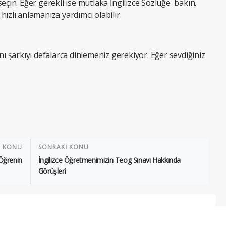
seçin. Eğer gerekli ise mutlaka
İngilizce Sözlüğe
bakın.
ızlı anlamanıza yardımcı olabilir.
şarkıyı defalarca dinlemeniz gerekiyor. Eğer sevdiğiniz
İ KONU
SONRAKİ KONU
e Öğrenin
İngilizce Öğretmenimizin Teog Sınavı Hakkında
Görüşleri