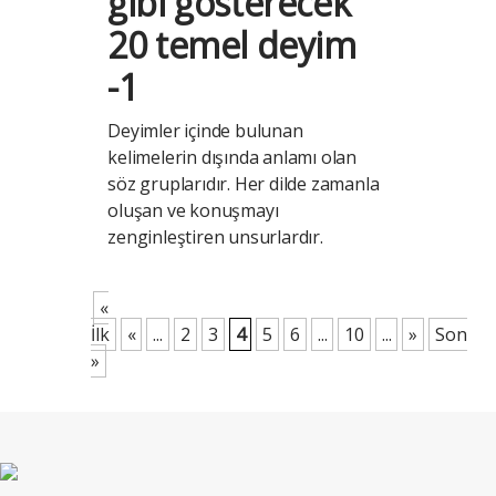
gibi gösterecek
20 temel deyim
-1
Deyimler içinde bulunan
kelimelerin dışında anlamı olan
söz gruplarıdır. Her dilde zamanla
oluşan ve konuşmayı
zenginleştiren unsurlardır.
«
İlk
«
...
2
3
4
5
6
...
10
...
»
Son
»