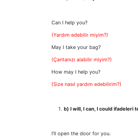
Can I help you?
(Yardım edebilir miyim?)
May I take your bag?
(Çantanızı alabilir miyim?)
How may I help you?
(Size nasıl yardım edebilirim?)
b) I will, I can, I could ifadeleri 
I’ll open the door for you.