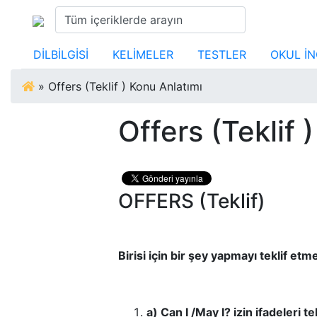
DİLBİLGİSİ
KELİMELER
TESTLER
OKUL İN
»
Offers (Teklif ) Konu Anlatımı
Offers (Teklif 
OFFERS (Teklif)
Birisi için bir şey yapmayı teklif etmek
a) Can I /May I? izin ifadeleri te