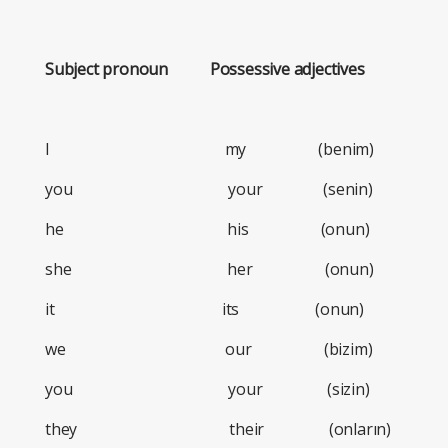
Subject pronoun Possessive adjectives
I my (benim)
you your (senin)
he his (onun)
she her (onun)
it its (onun)
we our (bizim)
you your (sizin)
they their (onların)