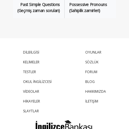
Past Simple Questions
Possessive Pronouns
(Geçmiş zaman soruları)
(Sahiplik zamirleri)
DİLBİLGİSİ
OYUNLAR
KELİMELER
SÖZLÜK
TESTLER
FORUM
OKUL İNGİLİZCESİ
BLOG
VİDEOLAR
HAKKIMIZDA
HİKAYELER
İLETİŞİM
SLAYTLAR