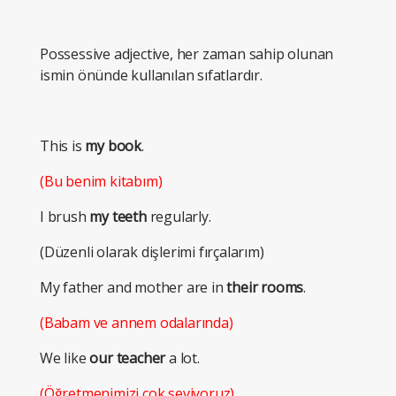
Possessive adjective, her zaman sahip olunan
ismin önünde kullanılan sıfatlardır.
This is
my book
.
(Bu benim kitabım)
I brush
my teeth
regularly.
(Düzenli olarak dişlerimi fırçalarım)
My father and mother are in
their rooms
.
(Babam ve annem odalarında)
We like
our teacher
a lot.
(Öğretmenimizi çok seviyoruz)