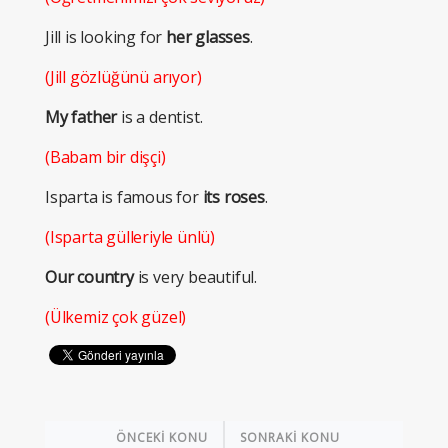
Jill is looking for
her glasses
.
(Jill gözlüğünü arıyor)
My father
is a dentist.
(Babam bir dişçi)
Isparta is famous for
its roses
.
(Isparta gülleriyle ünlü)
Our country
is very beautiful.
(Ülkemiz çok güzel)
ÖNCEKİ KONU
SONRAKİ KONU