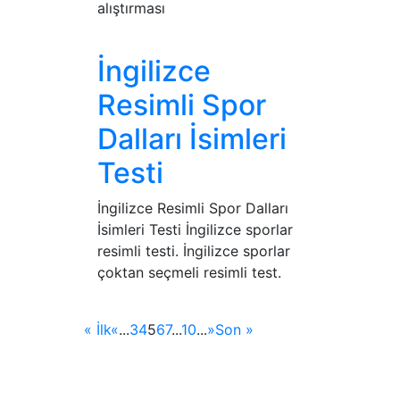
alıştırması
İngilizce
Resimli Spor
Dalları İsimleri
Testi
İngilizce Resimli Spor Dalları
İsimleri Testi İngilizce sporlar
resimli testi. İngilizce sporlar
çoktan seçmeli resimli test.
« İlk
«
...
3
4
5
6
7
...
10
...
»
Son »