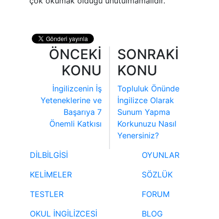
çok okumak olduğu unutulmamalıdır.
ÖNCEKİ
SONRAKİ
KONU
KONU
İngilizcenin İş
Topluluk Önünde
Yeteneklerine ve
İngilizce Olarak
Başarıya 7
Sunum Yapma
Önemli Katkısı
Korkunuzu Nasıl
Yenersiniz?
DİLBİLGİSİ
OYUNLAR
KELİMELER
SÖZLÜK
TESTLER
FORUM
OKUL İNGİLİZCESİ
BLOG