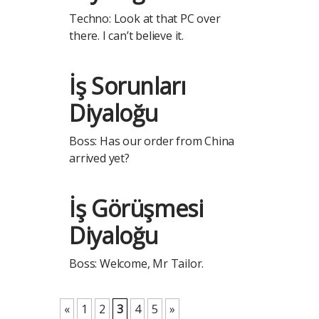
Techno: Look at that PC over
there. I can’t believe it.
İş Sorunları
Diyaloğu
Boss: Has our order from China
arrived yet?
İş Görüşmesi
Diyaloğu
Boss: Welcome, Mr Tailor.
«
1
2
3
4
5
»