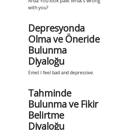
Arda: You look pale. What’s wrong
with you?
Depresyonda
Olma ve Öneride
Bulunma
Diyaloğu
Emel: I feel bad and depressive.
Tahminde
Bulunma ve Fikir
Belirtme
Diyaloğu