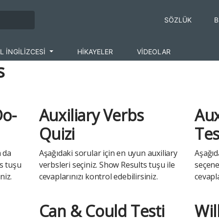
SÖZLÜK
B
L İNGİLİZCESİ
HİKAYELER
VİDEOLAR
s
Do-
Auxiliary Verbs
Aux
Quizi
Tes
a da
Aşağıdaki sorular için en uyun auxiliary
Aşağıd
ts tuşu
verbsleri seçiniz. Show Results tuşu ile
seçeneğ
niz.
cevaplarınızı kontrol edebilirsiniz.
cevapla
Can & Could Testi
Wil