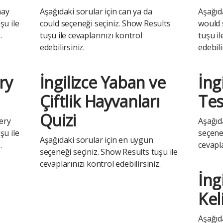
may
Aşağıdaki sorular için can ya da
Aşağıda
şu ile
could seçeneği seçiniz. Show Results
would 
.
tuşu ile cevaplarınızı kontrol
tuşu il
edebilirsiniz.
edebili
ery
İngilizce Yaban ve
İng
Çiftlik Hayvanları
Tes
Quizi
very
Aşağıd
şu ile
seçeneğ
Aşağıdaki sorular için en uygun
.
cevapla
seçeneği seçiniz. Show Results tuşu ile
cevaplarınızı kontrol edebilirsiniz.
İng
Kel
Aşağıd