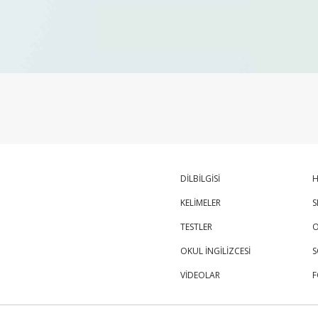
DİLBİLGİSİ
H
KELİMELER
S
TESTLER
O
OKUL İNGİLİZCESİ
S
VİDEOLAR