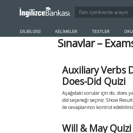
DİLBİLGİSİ
KELİMELER
TESTLER
OKU
Sınavlar – Exam
Auxiliary Verbs 
Does-Did Quizi
Aşağıdaki sorular için do, does y
did seçeneği seçiniz. Show Resul
ile cevaplarınızı kontrol edebilirsi
Will & May Quizi