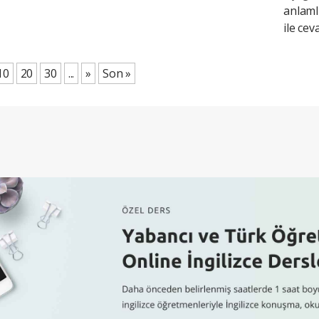
anlaml
ile cev
10
20
30
...
»
Son »