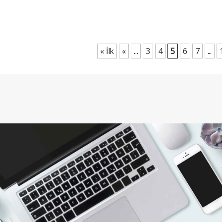
« İlk
«
...
3
4
5
6
7
...