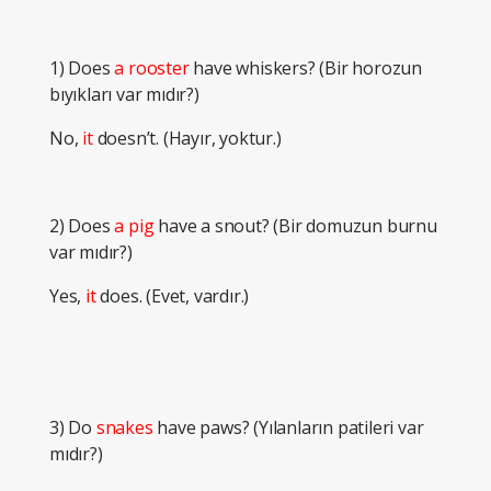
1) Does
a rooster
have whiskers? (Bir horozun
bıyıkları var mıdır?)
No,
it
doesn’t. (Hayır, yoktur.)
2) Does
a pig
have a snout? (Bir domuzun burnu
var mıdır?)
Yes,
it
does. (Evet, vardır.)
3) Do
snakes
have paws? (Yılanların patileri var
mıdır?)