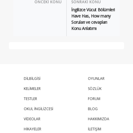
ÖNCEKİ KONU
SONRAKİ KONU
İngilizce Vücut Bölümleri
Have Has, How many
Soruları ve cevapları
Konu Anlatımı
DİLBİLGİSİ
OYUNLAR
KELİMELER
SÖZLÜK
TESTLER
FORUM
OKUL İNGİLİZCESİ
BLOG
VİDEOLAR
HAKKIMIZDA
HİKAYELER
İLETİŞİM