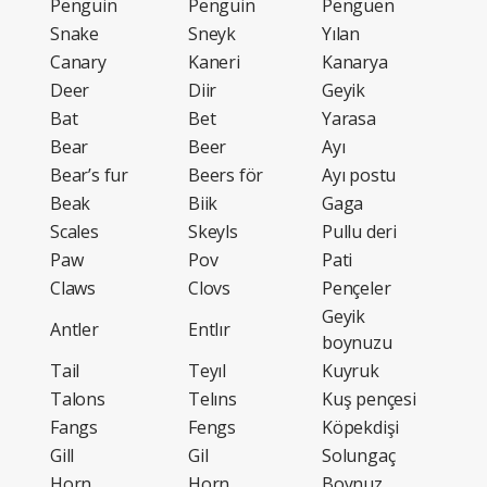
Penguin
Penguin
Penguen
Snake
Sneyk
Yılan
Canary
Kaneri
Kanarya
Deer
Diir
Geyik
Bat
Bet
Yarasa
Bear
Beer
Ayı
Bear’s fur
Beers för
Ayı postu
Beak
Biik
Gaga
Scales
Skeyls
Pullu deri
Paw
Pov
Pati
Claws
Clovs
Pençeler
Geyik
Antler
Entlır
boynuzu
Tail
Teyıl
Kuyruk
Talons
Telıns
Kuş pençesi
Fangs
Fengs
Köpekdişi
Gill
Gil
Solungaç
Horn
Horn
Boynuz