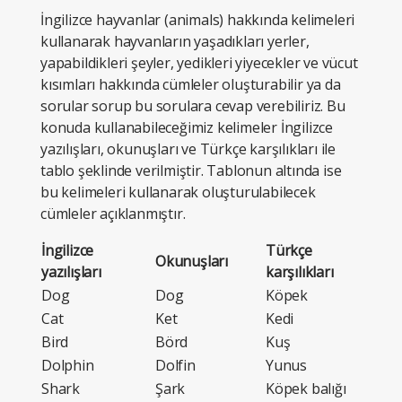
İngilizce hayvanlar (animals) hakkında
kelimeleri
kullanarak hayvanların yaşadıkları yerler,
yapabildikleri şeyler, yedikleri yiyecekler ve vücut
kısımları hakkında cümleler oluşturabilir ya da
sorular sorup bu sorulara cevap verebiliriz. Bu
konuda kullanabileceğimiz kelimeler İngilizce
yazılışları, okunuşları ve Türkçe karşılıkları ile
tablo şeklinde verilmiştir. Tablonun altında ise
bu kelimeleri kullanarak oluşturulabilecek
cümleler açıklanmıştır.
İngilizce
Türkçe
Okunuşları
yazılışları
karşılıkları
Dog
Dog
Köpek
Cat
Ket
Kedi
Bird
Börd
Kuş
Dolphin
Dolfin
Yunus
Shark
Şark
Köpek balığı