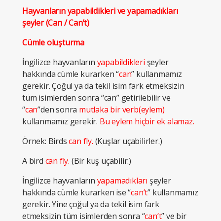
Hayvanların yapabildikleri ve yapamadıkları
şeyler (Can / Can’t)
Cümle oluşturma
İngilizce hayvanların
yapabildikleri
şeyler
hakkında cümle kurarken “
can
” kullanmamız
gerekir. Çoğul ya da tekil isim fark etmeksizin
tüm isimlerden sonra “can” getirilebilir ve
“
can
”den sonra
mutlaka bir verb(eylem)
kullanmamız gerekir.
Bu eylem hiçbir ek alamaz.
Örnek: Birds
can fly.
(Kuşlar uçabilirler.)
A bird
can fly.
(Bir kuş uçabilir.)
İngilizce hayvanların
yapamadıkları
şeyler
hakkında cümle kurarken ise “
can’t
” kullanmamız
gerekir. Yine çoğul ya da tekil isim fark
etmeksizin tüm isimlerden sonra “
can’t
” ve bir