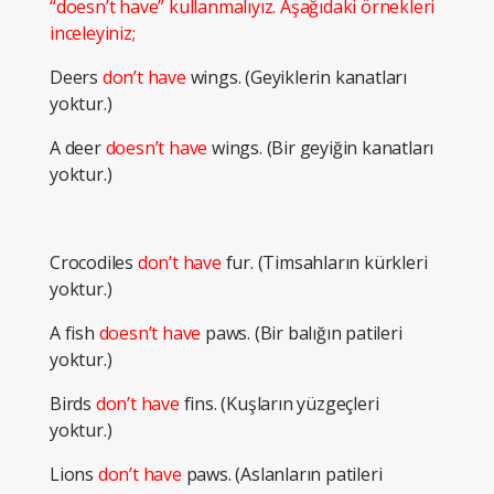
“doesn’t have” kullanmalıyız. Aşağıdaki örnekleri
inceleyiniz;
Deers
don’t have
wings. (Geyiklerin kanatları
yoktur.)
A deer
doesn’t have
wings. (Bir geyiğin kanatları
yoktur.)
Crocodiles
don’t have
fur. (Timsahların kürkleri
yoktur.)
A fish
doesn’t have
paws. (Bir balığın patileri
yoktur.)
Birds
don’t have
fins. (Kuşların yüzgeçleri
yoktur.)
Lions
don’t have
paws. (Aslanların patileri