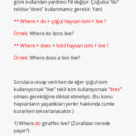
göre kullanılan yardımcı fiil değişir. Çoğulsa “do”
tekilse “does” kullanmamız gerekir. Yani;
** Where + do + çoğul hayvan ismi + live ?
Örnek:
Where do lions live?
** Where + does + tekil hayvan ismi + live ?
Örnek:
Where does a lion live?
Sorulara cevap verirken de eğer çoğul isim
kullanıyorsak “live” tekil isim kullanıyorsak “
lives
”
olması gerektiğine dikkat etmeliyiz. (Bu konu
hayvanların yaşadıkları yerler hakkında cümle
kurarken tekrarlanacaktır.)
1) Where
do
giraffes live? (Zürafalar nerede
yaşar?)