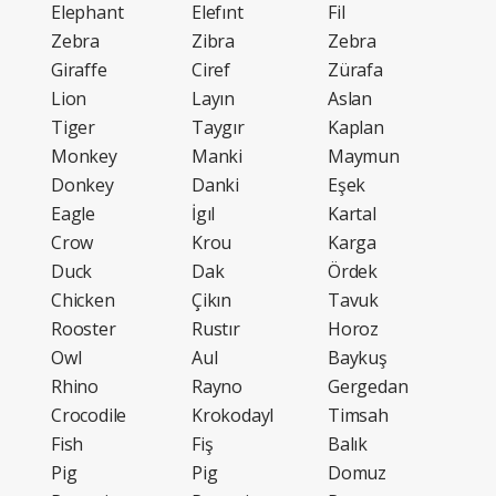
Elephant
Elefınt
Fil
Zebra
Zibra
Zebra
Giraffe
Ciref
Zürafa
Lion
Layın
Aslan
Tiger
Taygır
Kaplan
Monkey
Manki
Maymun
Donkey
Danki
Eşek
Eagle
İgıl
Kartal
Crow
Krou
Karga
Duck
Dak
Ördek
Chicken
Çikın
Tavuk
Rooster
Rustır
Horoz
Owl
Aul
Baykuş
Rhino
Rayno
Gergedan
Crocodile
Krokodayl
Timsah
Fish
Fiş
Balık
Pig
Pig
Domuz