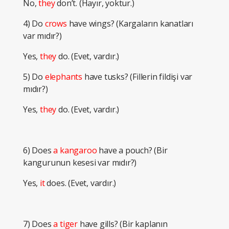
No,
they
don’t. (Hayır, yoktur.)
4) Do
crows
have wings? (Kargaların kanatları
var mıdır?)
Yes,
they
do. (Evet, vardır.)
5) Do
elephants
have tusks? (Fillerin fildişi var
mıdır?)
Yes,
they
do. (Evet, vardır.)
6) Does
a kangaroo
have a pouch? (Bir
kangurunun kesesi var mıdır?)
Yes,
it
does. (Evet, vardır.)
7) Does
a tiger
have gills? (Bir kaplanın