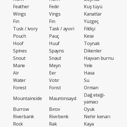
Feather
Fedır
Kuş tüyü
Wings
Vings
Kanatlar
Fin
Fin
Yüzgeç
Tusk / ivory
Task / ayvıri
Fildişi
Pouch
Pauç
Kese
Hoof
Huuf
Toynak
Spines
Spayns
Dikenler
Snout
Snaut
Hayvan burnu
Mane
Meyn
Yele
Air
Eer
Hava
Water
Votır
Su
Forest
Forıst
Orman
Dağ eteği-
Mountainside
Mauntınsayd
yamacı
Burrow
Bırov
Oyuk
Riverbank
Rivırbenk
Nehir kenarı
Rock
Rak
Kaya