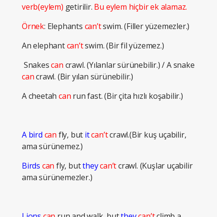
verb(eylem)
getirilir.
Bu eylem hiçbir ek alamaz.
Örnek
: Elephants
can’t
swim. (Filler yüzemezler.)
An elephant
can’t
swim. (Bir fil yüzemez.)
Snakes
can
crawl. (Yılanlar sürünebilir.) / A snake
can
crawl. (Bir yılan sürünebilir.)
A cheetah
can
run fast. (Bir çita hızlı koşabilir.)
A bird
can
fly, but
it
can’t
crawl.(Bir kuş uçabilir,
ama sürünemez.)
Birds
can
fly, but
they
can’t
crawl. (Kuşlar uçabilir
ama sürünemezler.)
Lions
can
run and walk, but
they
can’t
climb a