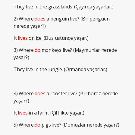
They live in the grasslands. (Çayırda yaşarlar.)
2) Where
does
a penguin live? (Bir penguen
nerede yaşar?)
It
lives
on ice. (Buz üstünde yaşar.)
3) Where
do
monkeys live? (Maymunlar nerede
yaşar?)
They live in the jungle. (Ormanda yaşarlar.)
4) Where
does
a rooster live? (Bir horoz nerede
yaşar?)
It
lives
in a farm. (Çiftlikte yaşar.)
5) Where
do
pigs live? (Domuzlar nerede yaşar?)