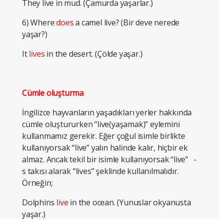
They live in mud. (Çamurda yaşarlar.)
6) Where
does
a camel live? (Bir deve nerede
yaşar?)
It
lives
in the desert. (Çölde yaşar.)
Cümle oluşturma
İngilizce hayvanların yaşadıkları yerler hakkında
cümle oluştururken “live(yaşamak)” eylemini
kullanmamız gerekir. Eğer çoğul isimle birlikte
kullanıyorsak “live” yalın halinde kalır, hiçbir ek
almaz. Ancak tekil bir isimle kullanıyorsak “live” -
s takısı alarak “lives” şeklinde kullanılmalıdır.
Örneğin;
Dolphins
live
in the ocean. (Yunuslar okyanusta
yaşar.)