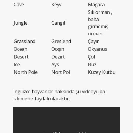
Cave
Keyv
Mağara
Sık orman ,
balta
Jungle
Cangıl
girmemiş
orman
Grassland
Greslend
Çayır
Ocean
Ooşın
Okyanus
Desert
Dezırt
Çöl
Ice
Ays
Buz
North Pole
Nort Pol
Kuzey Kutbu
İngilizce hayvanlar hakkında şu videoyu da
izlemeniz faydalı olacaktır;