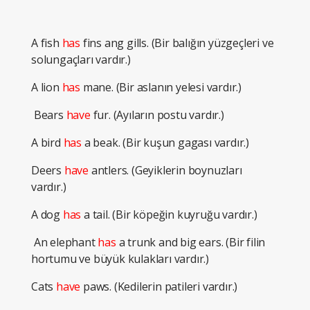
A fish
has
fins ang gills. (Bir balığın yüzgeçleri ve
solungaçları vardır.)
A lion
has
mane. (Bir aslanın yelesi vardır.)
Bears
have
fur. (Ayıların postu vardır.)
A bird
has
a beak. (Bir kuşun gagası vardır.)
Deers
have
antlers. (Geyiklerin boynuzları
vardır.)
A dog
has
a tail. (Bir köpeğin kuyruğu vardır.)
An elephant
has
a trunk and big ears. (Bir filin
hortumu ve büyük kulakları vardır.)
Cats
have
paws. (Kedilerin patileri vardır.)