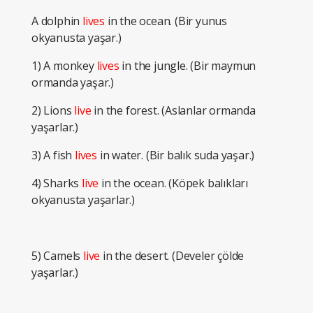
A dolphin
lives
in the ocean. (Bir yunus
okyanusta yaşar.)
1) A monkey
lives
in the jungle. (Bir maymun
ormanda yaşar.)
2) Lions
live
in the forest. (Aslanlar ormanda
yaşarlar.)
3) A fish
lives
in water. (Bir balık suda yaşar.)
4) Sharks
live
in the ocean. (Köpek balıkları
okyanusta yaşarlar.)
5) Camels
live
in the desert. (Develer çölde
yaşarlar.)