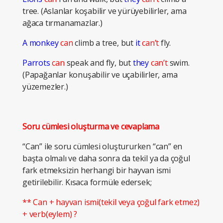
tree. (Aslanlar koşabilir ve yürüyebilirler, ama
ağaca tırmanamazlar.)
A monkey
can
climb a tree, but
it
can’t
fly.
Parrots
can
speak and fly, but
they
can’t
swim.
(Papağanlar konuşabilir ve uçabilirler, ama
yüzemezler.)
Soru cümlesi oluşturma ve cevaplama
“Can” ile soru cümlesi oluştururken “can” en
başta olmalı ve daha sonra da tekil ya da çoğul
fark etmeksizin herhangi bir hayvan ismi
getirilebilir. Kısaca formüle edersek;
** Can + hayvan ismi(tekil veya çoğul fark etmez)
+ verb(eylem) ?