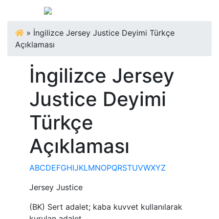
»
İngilizce Jersey Justice Deyimi Türkçe
Açıklaması
İngilizce Jersey
Justice Deyimi
Türkçe
Açıklaması
A
B
C
D
E
F
G
H
I
J
K
L
M
N
O
P
Q
R
S
T
U
V
W
X
Y
Z
Jersey Justice
(BK) Sert adalet; kaba kuvvet kullanılarak
kurulan adalet.